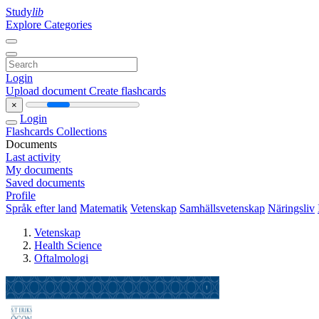
Study
lib
Explore Categories
Login
Upload document
Create flashcards
×
Login
Flashcards
Collections
Documents
Last activity
My documents
Saved documents
Profile
Språk efter land
Matematik
Vetenskap
Samhällsvetenskap
Näringsliv
Vetenskap
Health Science
Oftalmologi