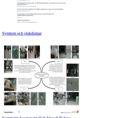
Symtom och sjukdomar