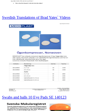
Swedish Translations of Brad Yates` Videos
Swabs and balls 10 Eye Pads SE 140123