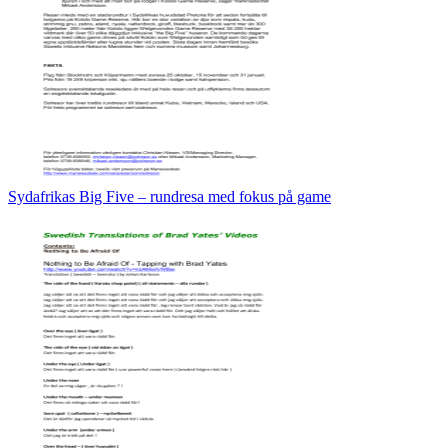
Sydafrikas Big Five – rundresa med fokus på game