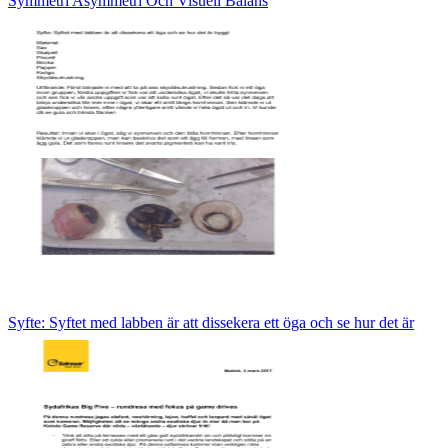
Symmetri Asymmetri Och Visuell Balans
Syfte: Syftet med labben är att dissekera ett öga och se hur det är