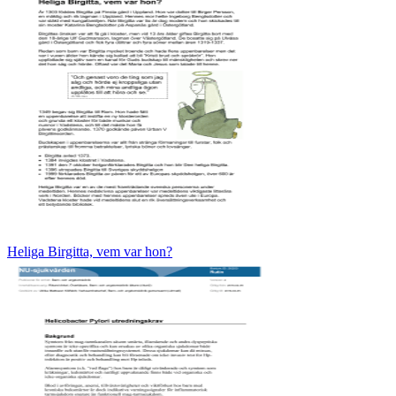
Heliga Birgitta, vem var hon?