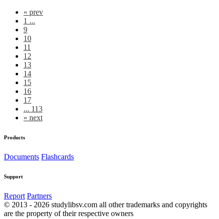
«
prev
1 ...
9
10
11
12
13
14
15
16
17
... 113
»
next
Products
Documents
Flashcards
Support
Report
Partners
© 2013 - 2026 studylibsv.com all other trademarks and copyrights
are the property of their respective owners