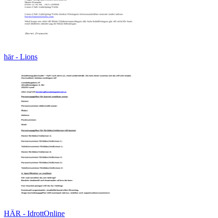
här - Lions
HÄR - IdrottOnline