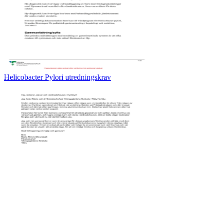
Helicobacter Pylori utredningskrav