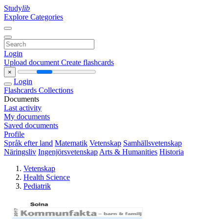
Study
lib
Explore Categories
Login
Upload document
Create flashcards
×
Login
Flashcards
Collections
Documents
Last activity
My documents
Saved documents
Profile
Språk efter land
Matematik
Vetenskap
Samhällsvetenskap
Näringsliv
Ingenjörsvetenskap
Arts & Humanities
Historia
Vetenskap
Health Science
Pediatrik