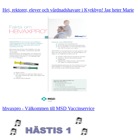
Hej, rektorer, elever och vårdnadshavare i Kyrkbyn! Jag heter Marie
hbvaxpro - Välkommen till MSD Vaccinservice