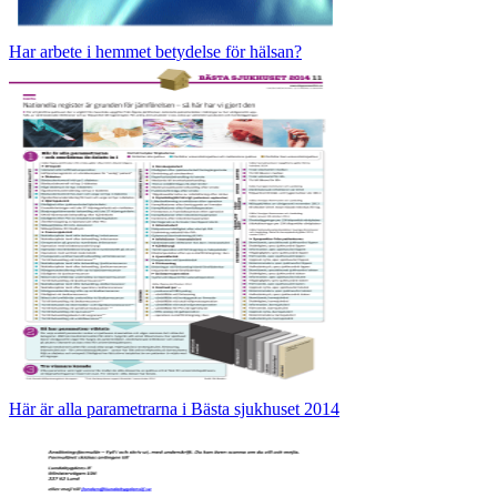
Har arbete i hemmet betydelse för hälsan?
Här är alla parametrarna i Bästa sjukhuset 2014