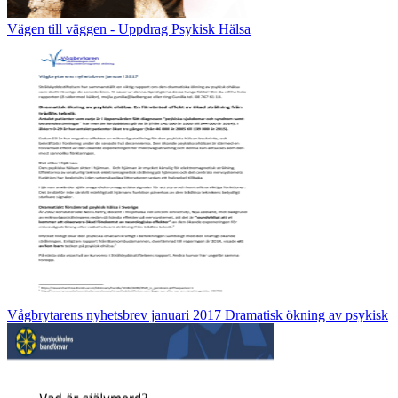
Vägen till väggen - Uppdrag Psykisk Hälsa
Vågbrytarens nyhetsbrev januari 2017 Dramatisk ökning av psykisk