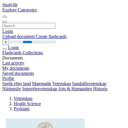
Study
lib
Explore Categories
Login
Upload document
Create flashcards
×
Login
Flashcards
Collections
Documents
Last activity
My documents
Saved documents
Profile
Språk efter land
Matematik
Vetenskap
Samhällsvetenskap
Näringsliv
Ingenjörsvetenskap
Arts & Humanities
Historia
Vetenskap
Health Science
Psykiatri