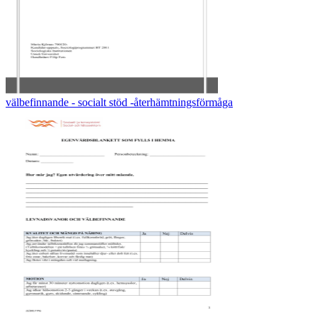
välbefinnande - socialt stöd -återhämtningsförmåga