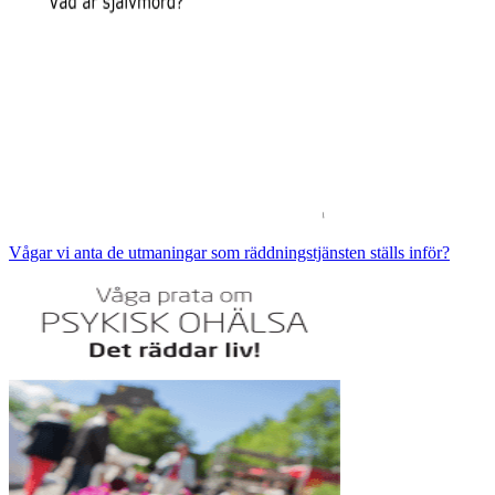
Vågar vi anta de utmaningar som räddningstjänsten ställs inför?