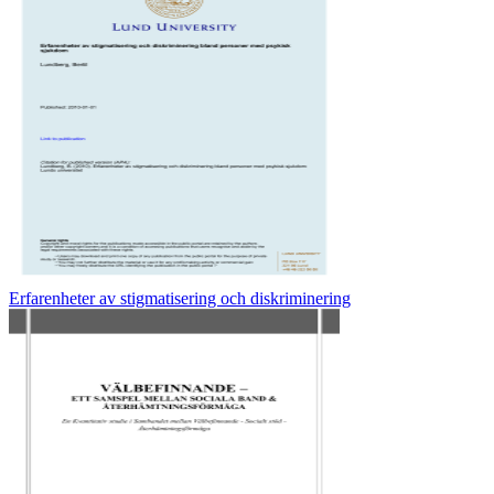
Erfarenheter av stigmatisering och diskriminering