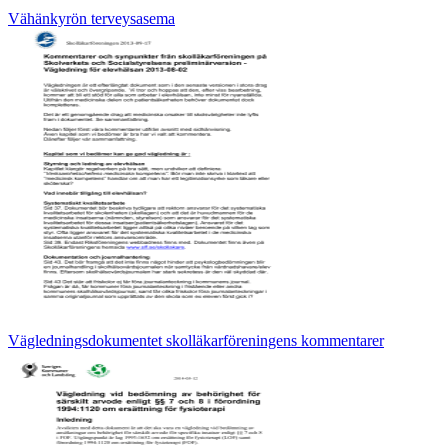
Vähänkyrön terveysasema
Vägledningsdokumentet skolläkarföreningens kommentarer