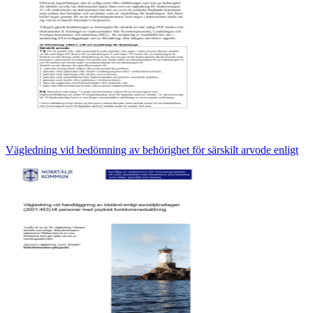
Vägledning vid bedömning av behörighet för särskilt arvode enligt