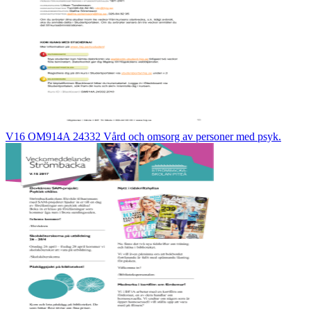
V16 OM914A 24332 Vård och omsorg av personer med psyk.