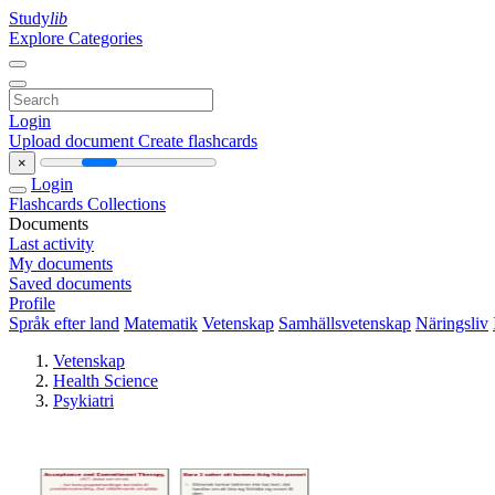
Study
lib
Explore Categories
Login
Upload document
Create flashcards
×
Login
Flashcards
Collections
Documents
Last activity
My documents
Saved documents
Profile
Språk efter land
Matematik
Vetenskap
Samhällsvetenskap
Näringsliv
Vetenskap
Health Science
Psykiatri