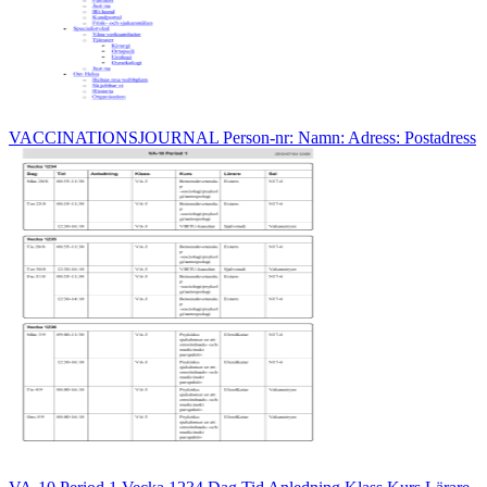
VACCINATIONSJOURNAL Person-nr: Namn: Adress: Postadress