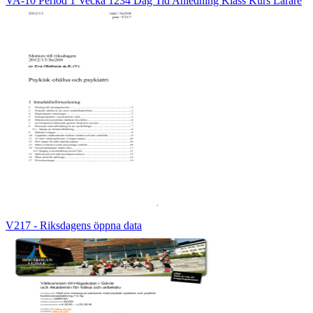
VA-10 Period 1 Vecka 1234 Dag Tid Anledning Klass Kurs Lärare
V217 - Riksdagens öppna data