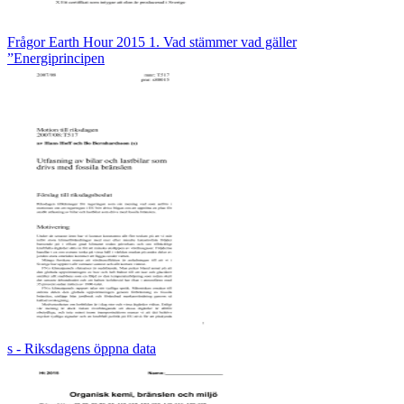
Frågor Earth Hour 2015 1. Vad stämmer vad gäller
”Energiprincipen
s - Riksdagens öppna data