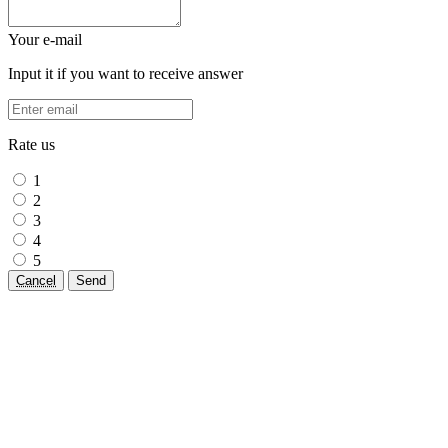
Your e-mail
Input it if you want to receive answer
Rate us
1
2
3
4
5
Cancel
Send