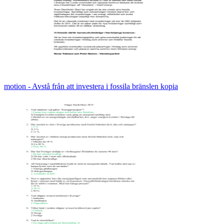
motion - Avstå från att investera i fossila bränslen kopia