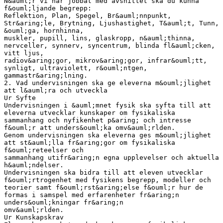
N&auml;r vi har jobbat med avsnittet ska du kunna
f&ouml;ljande begrepp:
Reflektion, Plan, Spegel, Br&auml;nnpunkt,
Str&aring;le, Brytning, Ljushastighet, T&auml;t, Tunn,
&ouml;ga, hornhinna,
muskler, pupill, lins, glaskropp, n&auml;thinna,
nervceller, synnerv, syncentrum, blinda fl&auml;cken,
vitt ljus,
radiov&aring;gor, mikrov&aring;gor, infrar&ouml;tt,
synligt, ultraviolett, r&ouml;ntgen,
gammastr&aring;lning.
2. Vad undervisningen ska ge eleverna m&ouml;jlighet
att l&auml;ra och utveckla
Ur Syfte
Undervisningen i &auml;mnet fysik ska syfta till att
eleverna utvecklar kunskaper om fysikaliska
sammanhang och nyfikenhet p&aring; och intresse
f&ouml;r att unders&ouml;ka omv&auml;rlden.
Genom undervisningen ska eleverna ges m&ouml;jlighet
att st&auml;lla fr&aring;gor om fysikaliska
f&ouml;reteelser och
sammanhang utifr&aring;n egna upplevelser och aktuella
h&auml;ndelser.
Undervisningen ska bidra till att eleven utvecklar
f&ouml;rtrogenhet med fysikens begrepp, modeller och
teorier samt f&ouml;rst&aring;else f&ouml;r hur de
formas i samspel med erfarenheter fr&aring;n
unders&ouml;kningar fr&aring;n
omv&auml;rlden.
Ur Kunskapskrav