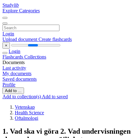
Study
lib
Explore Categories
Login
Upload document
Create flashcards
×
Login
Flashcards
Collections
Documents
Last activity
My documents
Saved documents
Profile
Add to ...
Add to collection(s)
Add to saved
Vetenskap
Health Science
Oftalmologi
1. Vad ska vi göra 2. Vad undervisningen