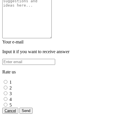
Your e-mail
Input it if you want to receive answer
Rate us
1
2
3
4
5
Cancel
Send