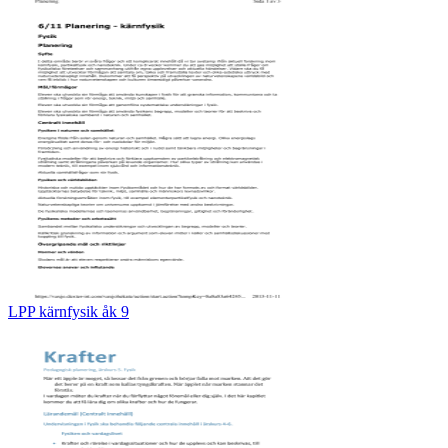
LPP kärnfysik åk 9