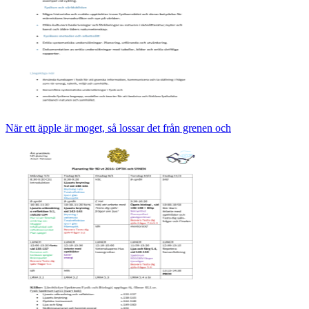
När ett äpple är moget, så lossar det från grenen och