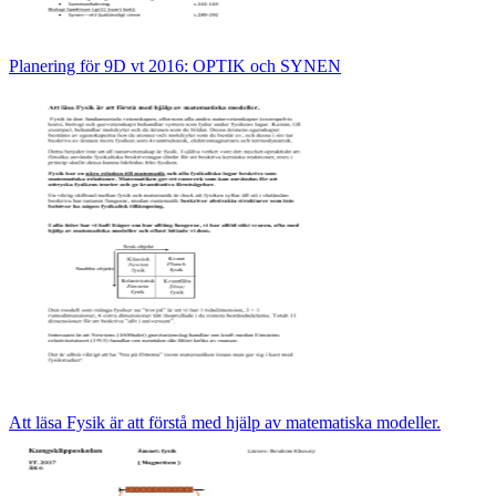
Planering för 9D vt 2016: OPTIK och SYNEN
Att läsa Fysik är att förstå med hjälp av matematiska modeller.