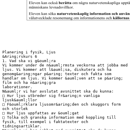
Planering i fysik, Ljus
&Aring;rskurs 6
1. Vad ska vi g&ouml;ra
Vi kommer under de n&auml;rmsta veckorna att jobba med
ljus. Vi kommer att l&auml;sa, diskutera och ha
genomg&aring;ngar p&aring; texter och fakta som
handlar om ljus. Vi kommer &auml;ven att se p&aring;
film och ha n&aring;gra
laborationer.
N&auml;r vi har avslutat avsnittet ska du kunna:
□ Hur ljus utbreder sig fr&aring;n vanliga
ljusk&auml;llor
□ F&ouml;rklara ljusomr&aring;den och skuggors form
och storlek
□ Hur ljus uppfattas av &ouml;gat
□ Tolka och granska information med koppling till
fysik, till exempel i faktatexter och
tidningsartiklar.