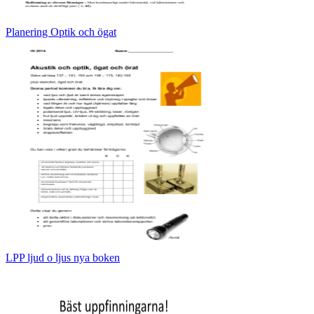
Planering Optik och ögat
LPP ljud o ljus nya boken