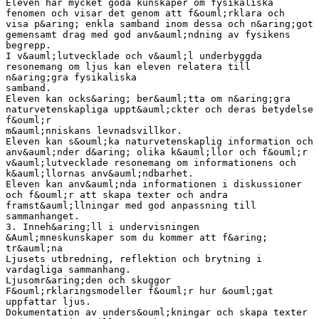
Eleven har mycket goda kunskaper om fysikaliska
fenomen och visar det genom att f&ouml;rklara och
visa p&aring; enkla samband inom dessa och n&aring;got
gemensamt drag med god anv&auml;ndning av fysikens
begrepp.
I v&auml;lutvecklade och v&auml;l underbyggda
resonemang om ljus kan eleven relatera till
n&aring;gra fysikaliska
samband.
Eleven kan ocks&aring; ber&auml;tta om n&aring;gra
naturvetenskapliga uppt&auml;ckter och deras betydelse
f&ouml;r
m&auml;nniskans levnadsvillkor.
Eleven kan s&ouml;ka naturvetenskaplig information och
anv&auml;nder d&aring; olika k&auml;llor och f&ouml;r
v&auml;lutvecklade resonemang om informationens och
k&auml;llornas anv&auml;ndbarhet.
Eleven kan anv&auml;nda informationen i diskussioner
och f&ouml;r att skapa texter och andra
framst&auml;llningar med god anpassning till
sammanhanget.
3. Inneh&aring;ll i undervisningen
&Auml;mneskunskaper som du kommer att f&aring;
tr&auml;na
Ljusets utbredning, reflektion och brytning i
vardagliga sammanhang.
Ljusomr&aring;den och skuggor
F&ouml;rklaringsmodeller f&ouml;r hur &ouml;gat
uppfattar ljus.
Dokumentation av unders&ouml;kningar och skapa texter