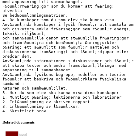
med anpassning till sammanhanget.
F&ouml;rm&aring;gor som du kommer att f&aring;
utveckla
Se bed&ouml;mningsmatrisen.
4. De kunskaper som du som elev ska kunna visa
Anv&auml;nda kunskaper i fysik f&ouml;r att samtala om
och diskutera enkla fr&aring;gor som r&ouml;r energi,
teknik, milj&ouml;
och samh&auml;lle genom att st&auml;lla fr&aring;gor
och framf&ouml;ra och bem&ouml;ta &aring;sikter
p&aring; ett s&auml;tt som f&ouml;r samtalen och
diskussionerna fram&aring;t och f&ouml;rdjupar eller
breddar dem.
Anv&auml;nda informationen i diskussioner och f&ouml;r
att skapa texter och andra framst&auml;llningar med
anpassning till sammanhanget.
Anv&auml;nda fysikens begrepp, modeller och teorier
f&ouml;r att beskriva och f&ouml;rklara fysikaliska
samband i
naturen och samh&auml;llet.
5. Hur du som elev ska kunna visa dina kunskaper
1. Muntligt p&aring; lektionerna och laborationer
2. Inl&auml;mning av skriven rapport.
3. Inl&auml;mning av l&auml;xor.
Related documents