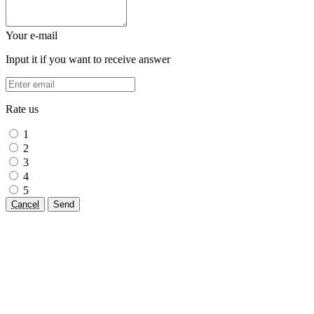
Your e-mail
Input it if you want to receive answer
Rate us
1
2
3
4
5
Cancel
Send