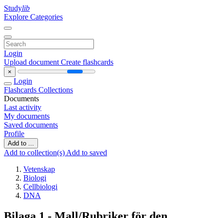
Study
lib
Explore Categories
Login
Upload document
Create flashcards
×
Login
Flashcards
Collections
Documents
Last activity
My documents
Saved documents
Profile
Add to ...
Add to collection(s)
Add to saved
Vetenskap
Biologi
Cellbiologi
DNA
Bilaga 1 - Mall/Rubriker för den