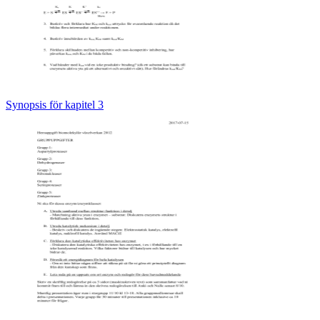
Synopsis för kapitel 3