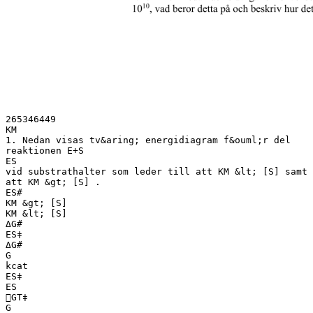
265346449
KM
1. Nedan visas tv&aring; energidiagram f&ouml;r del
reaktionen E+S
ES
vid substrathalter som leder till att KM &lt; [S] samt
att KM &gt; [S] .
ES#
KM &gt; [S]
KM &lt; [S]
ΔG#
ES‡
ΔG#
G
kcat
ES‡
ES
GT‡
G