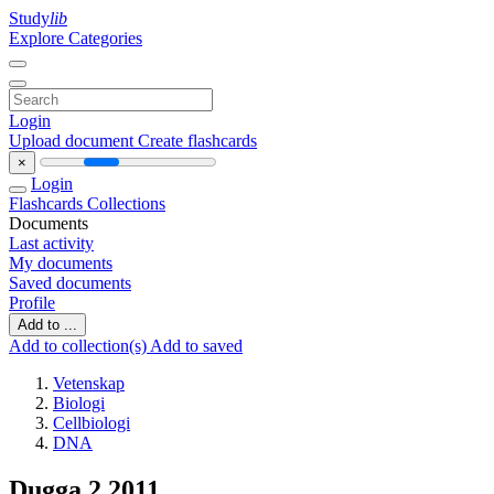
Study
lib
Explore Categories
Login
Upload document
Create flashcards
×
Login
Flashcards
Collections
Documents
Last activity
My documents
Saved documents
Profile
Add to ...
Add to collection(s)
Add to saved
Vetenskap
Biologi
Cellbiologi
DNA
Dugga 2 2011