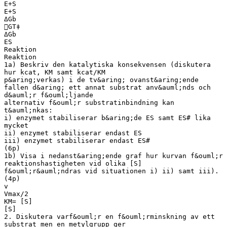
E+S
E+S
ΔGb
GT‡
ΔGb
ES
Reaktion
Reaktion
1a) Beskriv den katalytiska konsekvensen (diskutera
hur kcat, KM samt kcat/KM
p&aring;verkas) i de tv&aring; ovanst&aring;ende
fallen d&aring; ett annat substrat anv&auml;nds och
d&auml;r f&ouml;ljande
alternativ f&ouml;r substratinbindning kan
t&auml;nkas:
i) enzymet stabiliserar b&aring;de ES samt ES# lika
mycket
ii) enzymet stabiliserar endast ES
iii) enzymet stabiliserar endast ES#
(6p)
1b) Visa i nedanst&aring;ende graf hur kurvan f&ouml;r
reaktionshastigheten vid olika [S]
f&ouml;r&auml;ndras vid situationen i) ii) samt iii).
(4p)
v
Vmax/2
KM= [S]
[S]
2. Diskutera varf&ouml;r en f&ouml;rminskning av ett
substrat men en metylgrupp ger