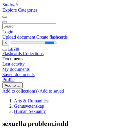
Study
lib
Explore Categories
Login
Upload document
Create flashcards
×
Login
Flashcards
Collections
Documents
Last activity
My documents
Saved documents
Profile
Add to ...
Add to collection(s)
Add to saved
Arts & Humanities
Genusvetenskap
Human Sexuality
sexuella problem.indd