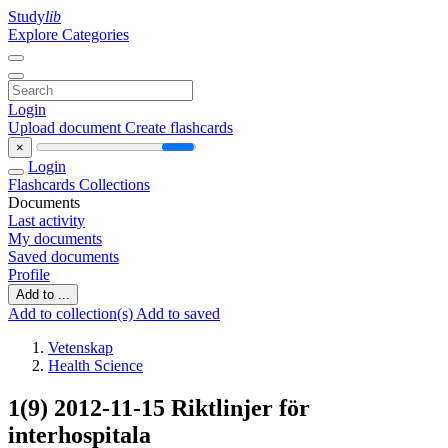
Study
lib
Explore Categories
Login
Upload document
Create flashcards
×
Login
Flashcards
Collections
Documents
Last activity
My documents
Saved documents
Profile
Add to ...
Add to collection(s)
Add to saved
Vetenskap
Health Science
1(9) 2012-11-15 Riktlinjer för
interhospitala