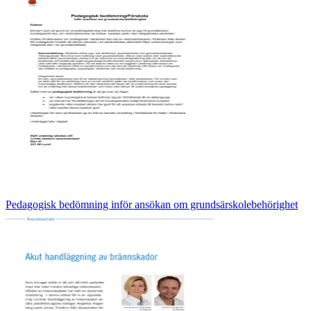
Pedagogisk bedömning inför ansökan om grundsärskolebehörighet