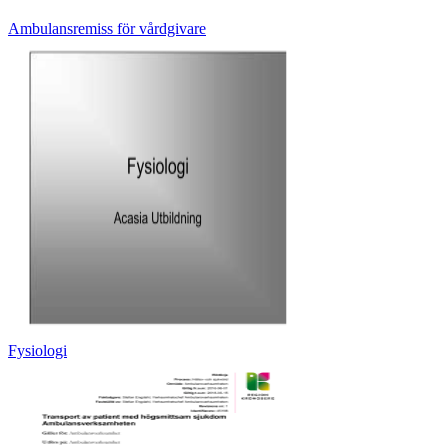
Ambulansremiss för vårdgivare
Fysiologi