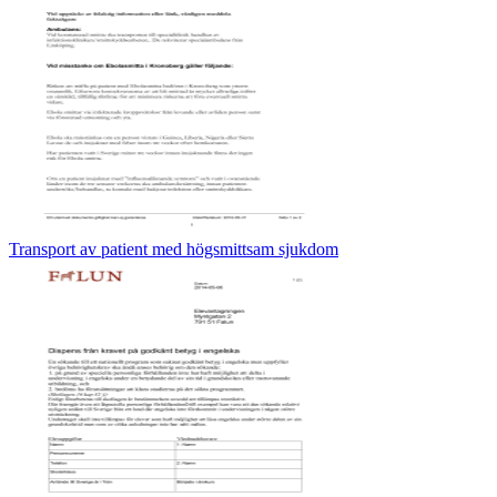
Transport av patient med högsmittsam sjukdom