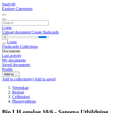
Study
lib
Explore Categories
Login
Upload document
Create flashcards
×
Login
Flashcards
Collections
Documents
Last activity
My documents
Saved documents
Profile
Add to ...
Add to collection(s)
Add to saved
Vetenskap
Biologi
Cellbiologi
Photosynthesis
Bio LH omslag 10/6 - Sanoma Utbildning