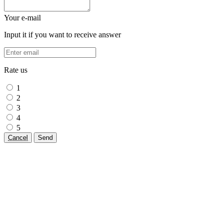
Your e-mail
Input it if you want to receive answer
Rate us
1
2
3
4
5
Cancel
Send