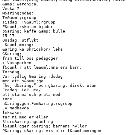
&amp; Weronica.
Vecka 7
M&aring;ndag:
Tv&auml;rgrupp
Tisdag: Tv&auml;rgrupp
F&ouml;rskolan bjuder
p&aring; kaffe &amp; bulle
15-17
Onsdag: utflykt
L&auml;mning:
&aring;ka Skridskor/ leka
G&aring;
fram till oss pedagoger
i Vasaparken
f&ouml;r att l&auml;mna era barn.
Torsdag.
Var tydlig G&aring;rdsdag
med att s&auml;ga
”hej d&aring;” och g&aring; direkt utan
Fredag: Lek ute/
att stanna och prata med
inne.
n&aring;gon.Fem&aring;rsgrupp
Ev medhavda
leksaker
tar ni med er eller
Stors&aring;ngsamling
l&auml;gger p&aring; barnens hyllor.