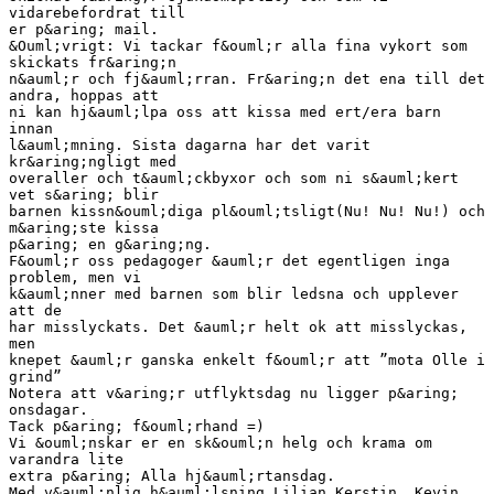
vidarebefordrat till
er p&aring; mail.
&Ouml;vrigt: Vi tackar f&ouml;r alla fina vykort som
skickats fr&aring;n
n&auml;r och fj&auml;rran. Fr&aring;n det ena till det
andra, hoppas att
ni kan hj&auml;lpa oss att kissa med ert/era barn
innan
l&auml;mning. Sista dagarna har det varit
kr&aring;ngligt med
overaller och t&auml;ckbyxor och som ni s&auml;kert
vet s&aring; blir
barnen kissn&ouml;diga pl&ouml;tsligt(Nu! Nu! Nu!) och
m&aring;ste kissa
p&aring; en g&aring;ng.
F&ouml;r oss pedagoger &auml;r det egentligen inga
problem, men vi
k&auml;nner med barnen som blir ledsna och upplever
att de
har misslyckats. Det &auml;r helt ok att misslyckas,
men
knepet &auml;r ganska enkelt f&ouml;r att ”mota Olle i
grind”
Notera att v&aring;r utflyktsdag nu ligger p&aring;
onsdagar.
Tack p&aring; f&ouml;rhand =)
Vi &ouml;nskar er en sk&ouml;n helg och krama om
varandra lite
extra p&aring; Alla hj&auml;rtansdag.
Med v&auml;nlig h&auml;lsning Lilian,Kerstin, Kevin