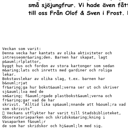
Veckan som varit:
Denna vecka har kantats av olika aktiviteter och
intresseomr&aring;den. Barnen har skapat, lagt
p&auml;rlplattor,
byggt hus och fordon av stora kartonger som sedan
m&aring;lats och inretts med gardiner och roliga
lekar.
Bokstavslekar av olika slag, t.ex. barnen har
b&ouml;rjat
fr&aring;ga hur bokst&auml;verna ser ut och skriver
sj&auml;lva med de
sm&aring; f&auml;rgade plastbokst&auml;verna och
fr&aring;gar vad de har
skrivit. ”Alltid lika sp&auml;nnande att h&ouml;ra vad
som skrivits”
 Veckans utflykter har varit till Stadsbiblioteket,
Observatorieparken och skridsko&aring;kning i
Vasaparken f&ouml;r
de som har skridskor och hj&auml;lm med sig.