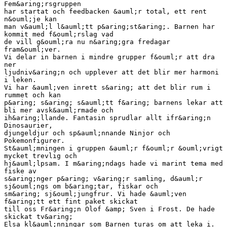
Fem&aring;rsgruppen
har startat och feedbacken &auml;r total, ett rent
n&ouml;je kan
man v&auml;l l&auml;tt p&aring;st&aring;. Barnen har
kommit med f&ouml;rslag vad
de vill g&ouml;ra nu n&aring;gra fredagar
fram&ouml;ver.
Vi delar in barnen i mindre grupper f&ouml;r att dra
ner
ljudniv&aring;n och upplever att det blir mer harmoni
i leken.
Vi har &auml;ven inrett s&aring; att det blir rum i
rummet och kan
p&aring; s&aring; s&auml;tt f&aring; barnens lekar att
bli mer avsk&auml;rmade och
ih&aring;llande. Fantasin sprudlar allt ifr&aring;n
Dinosaurier,
djungeldjur och sp&auml;nnande Ninjor och
Pokemonfigurer.
St&auml;mningen i gruppen &auml;r f&ouml;r &ouml;vrigt
mycket trevlig och
hj&auml;lpsam. I m&aring;ndags hade vi marint tema med
fiske av
s&aring;nger p&aring; v&aring;r samling, d&auml;r
sj&ouml;ngs om b&aring;tar, fiskar och
sm&aring; sj&ouml;jungfrur. Vi hade &auml;ven
f&aring;tt ett fint paket skickat
till oss Fr&aring;n Olof &amp; Sven i Frost. De hade
skickat tv&aring;
Elsa kl&auml;nningar som Barnen turas om att leka i.