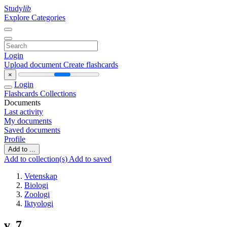
Study
lib
Explore Categories
Login
Upload document
Create flashcards
×
Login
Flashcards
Collections
Documents
Last activity
My documents
Saved documents
Profile
Add to ...
Add to collection(s)
Add to saved
Vetenskap
Biologi
Zoologi
Iktyologi
v. 7