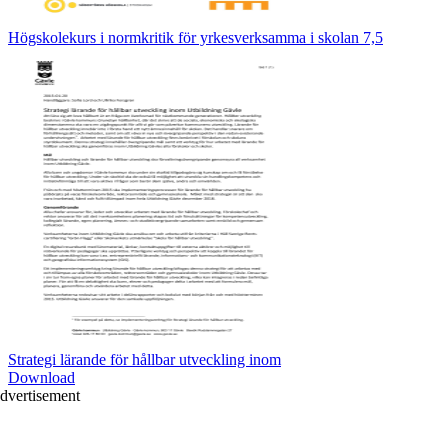
Högskolekurs i normkritik för yrkesverksamma i skolan 7,5
Strategi lärande för hållbar utveckling inom
Download
dvertisement