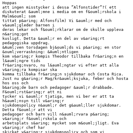
Hoppas
att ingen misstycker i dessa ”Alfonstider”?( ett
diskuterat &auml;mne i media om en f&ouml;rskola i
Malm&ouml; som
tittat p&aring; Alfonsfilm) Vi &auml;r med och
v&auml;gleder barnen i
deras lekar och f&ouml;rklarar om de skulle uppleva
n&aring;got
kusligt. Detta &auml;r en del av v&aring;rt
pedagogiska uppdrag.
&Auml;ven torsdagen bj&ouml;ds vi p&aring; en stor
&ouml;verraskning: &Auml;ntligen
kom v&aring;r kompis Theodor tillbaka fr&aring;n en
l&auml;ngre tids
fr&aring;nvaro, nu l&auml;ngtar vi efter att alla
v&aring;ra kompisar ska
komma tillbaka fr&aring;n sjukdomar och Costa Rica.
Just nu g&aring;r Mag/kr&auml;ksjuka, feber och hosta
hos oss och
b&aring;de barn och pedagoger &auml;r drabbade.
F&ouml;rst&aring;r att ni
tycker vi &auml;r tjatiga, men vi ber er att ta
h&auml;nsyn till v&aring;r
sjukdomspolicy n&auml;r det g&auml;ller sjukdomar.
Detta f&ouml;r att vi
pedagoger och barn vill n&auml;rvara p&aring;
v&aring;r f&ouml;rskola och
arbetsplats s&aring; mycket som m&ouml;jligt. Eva
v&aring;r chef har
skickat v&aring;r sjukdomspolicy och som vi