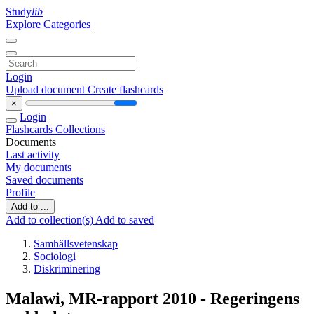
Study
lib
Explore Categories
Login
Upload document
Create flashcards
×
Login
Flashcards
Collections
Documents
Last activity
My documents
Saved documents
Profile
Add to ...
Add to collection(s)
Add to saved
Samhällsvetenskap
Sociologi
Diskriminering
Malawi, MR-rapport 2010 - Regeringens