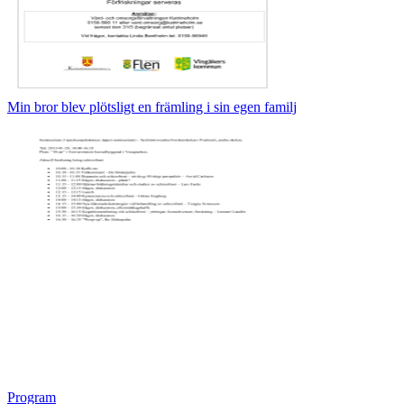
Min bror blev plötsligt en främling i sin egen familj
Program