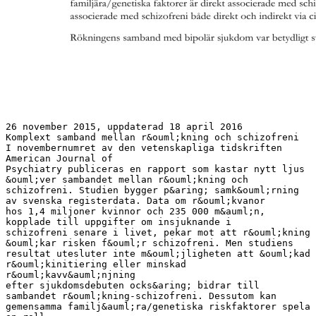
26 november 2015, uppdaterad 18 april 2016
Komplext samband mellan r&ouml;kning och schizofreni
I novembernumret av den vetenskapliga tidskriften
American Journal of
Psychiatry publiceras en rapport som kastar nytt ljus
&ouml;ver sambandet mellan r&ouml;kning och
schizofreni. Studien bygger p&aring; samk&ouml;rning
av svenska registerdata. Data om r&ouml;kvanor
hos 1,4 miljoner kvinnor och 235 000 m&auml;n,
kopplade till uppgifter om insjuknande i
schizofreni senare i livet, pekar mot att r&ouml;kning
&ouml;kar risken f&ouml;r schizofreni. Men studiens
resultat utesluter inte m&ouml;jligheten att &ouml;kad
r&ouml;kinitiering eller minskad
r&ouml;kavv&auml;njning
efter sjukdomsdebuten ocks&aring; bidrar till
sambandet r&ouml;kning-schizofreni. Dessutom kan
gemensamma familj&auml;ra/genetiska riskfaktorer spela