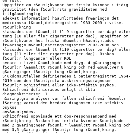
en roll.
Uppgifter om r&ouml;kvanor hos friska kvinnor i tidig
graviditet (den f&ouml;rsta graviditeten med
tillg&auml;nglig
adekvat information) h&auml;mtades fr&aring;n det
medicinska f&ouml;delseregistret 1983-2009 i vilket
r&ouml;kning
klassades som l&auml;tt (1-9 cigaretter per dag) eller
tung (10 eller fler cigaretter per dag). Uppgifter om
r&ouml;kvanor hos friska m&auml;n h&auml;mtades
fr&aring;n m&ouml;nstringsregistret 2002-2008 och
klassades som l&auml;tt (110 cigaretter per dag) eller
tung (11 eller fler cigaretter per dag). Risken
f&ouml;r lungcancer eller KOL
senare i livet &ouml;kade med drygt 4 g&aring;nger
f&ouml;r l&auml;tt r&ouml;kning och med &ouml;ver 8
g&aring;nger f&ouml;r tung r&ouml;kning.
Sjukdomsutfallen definierades i patientregistret 1964-
2010 som den f&ouml;rsta utskrivningsdiagnosen
f&ouml;r schizofreni eller icke-affektiv psykos.
Schizofreni definierades enligt strikta
diagnoskriterier. I
n&aring;gra analyser var fallen schizofreni f&ouml;r
f&aring; varvid den bredare diagnosen icke-affektiv
psykos
anv&auml;ndes.
Schizofreni uppvisade ett dos-responssamband med
r&ouml;kning. Risken hos fertila kvinnor &ouml;kade
med 2 g&aring;nger f&ouml;r l&auml;tt r&ouml;kning och
med 3,5 g&aring;nger f&ouml;r tung r&ouml;kning.