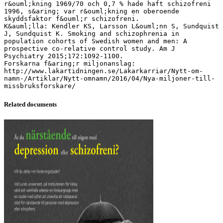
r&ouml;kning 1969/70 och 0,7 % hade haft schizofreni
1996, s&aring; var r&ouml;kning en oberoende
skyddsfaktor f&ouml;r schizofreni.
K&auml;lla: Kendler KS, Larsson L&ouml;nn S, Sundquist
J, Sundquist K. Smoking and schizophrenia in
population cohorts of Swedish women and men: A
prospective co-relative control study. Am J
Psychiatry 2015;172:1092-1100.
Forskarna f&aring;r miljonanslag:
http://www.lakartidningen.se/Lakarkarriar/Nytt-om-
namn-/Artiklar/Nytt-omnamn/2016/04/Nya-miljoner-till-
Related documents