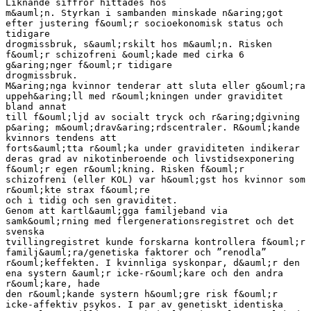
Liknande siffror hittades hos
m&auml;n. Styrkan i sambanden minskade n&aring;got
efter justering f&ouml;r socioekonomisk status och
tidigare
drogmissbruk, s&auml;rskilt hos m&auml;n. Risken
f&ouml;r schizofreni &ouml;kade med cirka 6
g&aring;nger f&ouml;r tidigare
drogmissbruk.
M&aring;nga kvinnor tenderar att sluta eller g&ouml;ra
uppeh&aring;ll med r&ouml;kningen under graviditet
bland annat
till f&ouml;ljd av socialt tryck och r&aring;dgivning
p&aring; m&ouml;drav&aring;rdscentraler. R&ouml;kande
kvinnors tendens att
forts&auml;tta r&ouml;ka under graviditeten indikerar
deras grad av nikotinberoende och livstidsexponering
f&ouml;r egen r&ouml;kning. Risken f&ouml;r
schizofreni (eller KOL) var h&ouml;gst hos kvinnor som
r&ouml;kte strax f&ouml;re
och i tidig och sen graviditet.
Genom att kartl&auml;gga familjeband via
samk&ouml;rning med flergenerationsregistret och det
svenska
tvillingregistret kunde forskarna kontrollera f&ouml;r
familj&auml;ra/genetiska faktorer och ”renodla”
r&ouml;keffekten. I kvinnliga syskonpar, d&auml;r den
ena systern &auml;r icke-r&ouml;kare och den andra
r&ouml;kare, hade
den r&ouml;kande systern h&ouml;gre risk f&ouml;r
icke-affektiv psykos. I par av genetiskt identiska