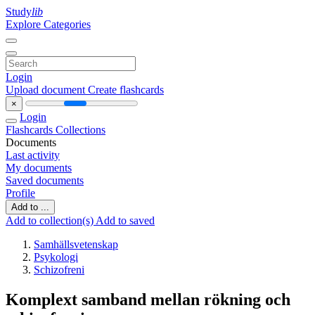
Study
lib
Explore Categories
Login
Upload document
Create flashcards
×
Login
Flashcards
Collections
Documents
Last activity
My documents
Saved documents
Profile
Add to ...
Add to collection(s)
Add to saved
Samhällsvetenskap
Psykologi
Schizofreni
Komplext samband mellan rökning och