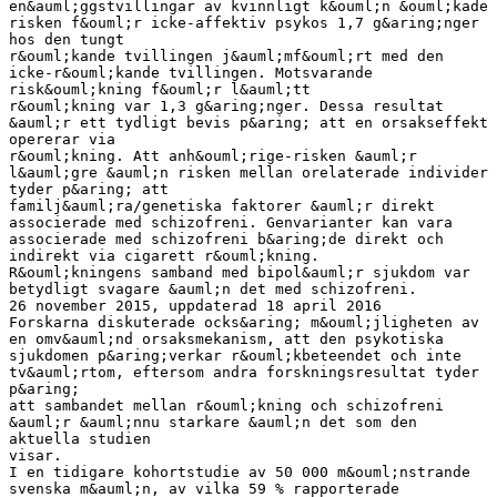
en&auml;ggstvillingar av kvinnligt k&ouml;n &ouml;kade
risken f&ouml;r icke-affektiv psykos 1,7 g&aring;nger
hos den tungt
r&ouml;kande tvillingen j&auml;mf&ouml;rt med den
icke-r&ouml;kande tvillingen. Motsvarande
risk&ouml;kning f&ouml;r l&auml;tt
r&ouml;kning var 1,3 g&aring;nger. Dessa resultat
&auml;r ett tydligt bevis p&aring; att en orsakseffekt
opererar via
r&ouml;kning. Att anh&ouml;rige-risken &auml;r
l&auml;gre &auml;n risken mellan orelaterade individer
tyder p&aring; att
familj&auml;ra/genetiska faktorer &auml;r direkt
associerade med schizofreni. Genvarianter kan vara
associerade med schizofreni b&aring;de direkt och
indirekt via cigarett r&ouml;kning.
R&ouml;kningens samband med bipol&auml;r sjukdom var
betydligt svagare &auml;n det med schizofreni.
26 november 2015, uppdaterad 18 april 2016
Forskarna diskuterade ocks&aring; m&ouml;jligheten av
en omv&auml;nd orsaksmekanism, att den psykotiska
sjukdomen p&aring;verkar r&ouml;kbeteendet och inte
tv&auml;rtom, eftersom andra forskningsresultat tyder
p&aring;
att sambandet mellan r&ouml;kning och schizofreni
&auml;r &auml;nnu starkare &auml;n det som den
aktuella studien
visar.
I en tidigare kohortstudie av 50 000 m&ouml;nstrande
svenska m&auml;n, av vilka 59 % rapporterade