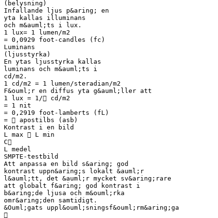
(belysning)
Infallande ljus p&aring; en
yta kallas illuminans
och m&auml;ts i lux.
1 lux= 1 lumen/m2
= 0,0929 foot-candles (fc)
Luminans
(ljusstyrka)
En ytas ljusstyrka kallas
luminans och m&auml;ts i
cd/m2.
1 cd/m2 = 1 lumen/steradian/m2
F&ouml;r en diffus yta g&auml;ller att
1 lux = 1/ cd/m2
= 1 nit
= 0,2919 foot-lamberts (fL)
=  apostilbs (asb)
Kontrast i en bild
L max  L min
C
L medel
SMPTE-testbild
Att anpassa en bild s&aring; god
kontrast uppn&aring;s lokalt &auml;r
l&auml;tt, det &auml;r mycket sv&aring;rare
att globalt f&aring; god kontrast i
b&aring;de ljusa och m&ouml;rka
omr&aring;den samtidigt.
&Ouml;gats uppl&ouml;sningsf&ouml;rm&aring;ga
