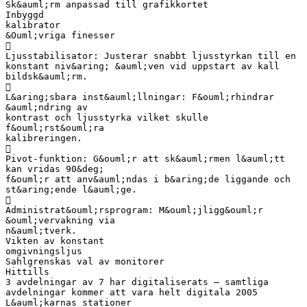
Sk&auml;rm anpassad till grafikkortet
Inbyggd
kalibrator
&Ouml;vriga finesser

Ljusstabilisator: Justerar snabbt ljusstyrkan till en
konstant niv&aring; &auml;ven vid uppstart av kall
bildsk&auml;rm.

L&aring;sbara inst&auml;llningar: F&ouml;rhindrar
&auml;ndring av
kontrast och ljusstyrka vilket skulle
f&ouml;rst&ouml;ra
kalibreringen.

Pivot-funktion: G&ouml;r att sk&auml;rmen l&auml;tt
kan vridas 90&deg;
f&ouml;r att anv&auml;ndas i b&aring;de liggande och
st&aring;ende l&auml;ge.

Administrat&ouml;rsprogram: M&ouml;jligg&ouml;r
&ouml;vervakning via
n&auml;tverk.
Vikten av konstant
omgivningsljus
Sahlgrenskas val av monitorer
Hittills
3 avdelningar av 7 har digitaliserats – samtliga
avdelningar kommer att vara helt digitala 2005
L&auml;karnas stationer