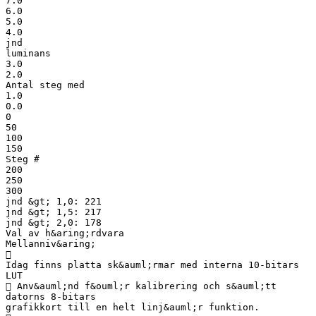
7.0
6.0
5.0
4.0
jnd
luminans
3.0
2.0
Antal steg med
1.0
0.0
0
50
100
150
Steg #
200
250
300
jnd &gt; 1,0: 221
jnd &gt; 1,5: 217
jnd &gt; 2,0: 178
Val av h&aring;rdvara
Mellanniv&aring;

Idag finns platta sk&auml;rmar med interna 10-bitars
LUT
 Anv&auml;nd f&ouml;r kalibrering och s&auml;tt
datorns 8-bitars
grafikkort till en helt linj&auml;r funktion.