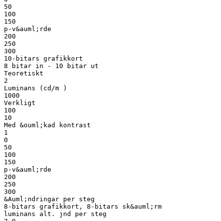
50
100
150
p-v&auml;rde
200
250
300
10-bitars grafikkort
8 bitar in - 10 bitar ut
Teoretiskt
2
Luminans (cd/m )
1000
Verkligt
100
10
Med &ouml;kad kontrast
1
0
50
100
150
p-v&auml;rde
200
250
300
&Auml;ndringar per steg
8-bitars grafikkort, 8-bitars sk&auml;rm
luminans alt. jnd per steg