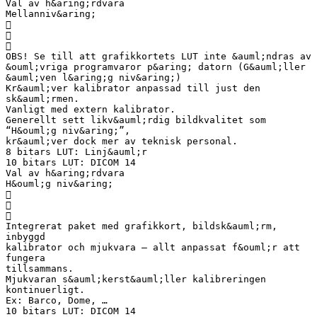
Val av h&aring;rdvara
Mellanniv&aring;



OBS! Se till att grafikkortets LUT inte &auml;ndras av
&ouml;vriga programvaror p&aring; datorn (G&auml;ller
&auml;ven l&aring;g niv&aring;)
Kr&auml;ver kalibrator anpassad till just den
sk&auml;rmen.
Vanligt med extern kalibrator.
Generellt sett likv&auml;rdig bildkvalitet som
“H&ouml;g niv&aring;”,
kr&auml;ver dock mer av teknisk personal.
8 bitars LUT: Linj&auml;r
10 bitars LUT: DICOM 14
Val av h&aring;rdvara
H&ouml;g niv&aring;



Integrerat paket med grafikkort, bildsk&auml;rm,
inbyggd
kalibrator och mjukvara – allt anpassat f&ouml;r att
fungera
tillsammans.
Mjukvaran s&auml;kerst&auml;ller kalibreringen
kontinuerligt.
Ex: Barco, Dome, …
10 bitars LUT: DICOM 14