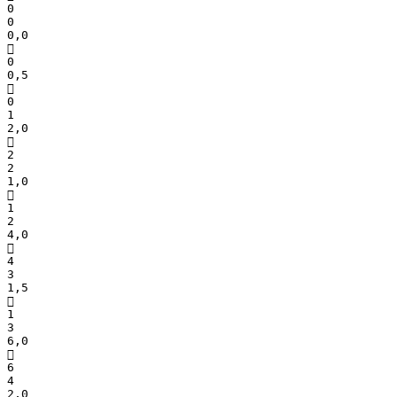
0
0
0,0

0
0,5

0
1
2,0

2
2
1,0

1
2
4,0

4
3
1,5

1
3
6,0

6
4
2,0