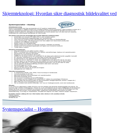
Skjermteknologi: Hvordan sikre diagnostisk bildekvalitet ved
Systemspecialist – Hosting