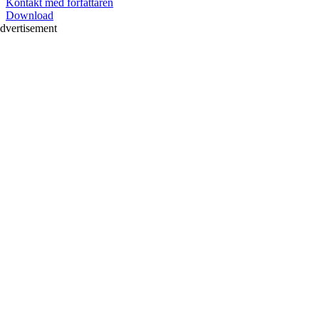
Kontakt med författaren
Download
dvertisement