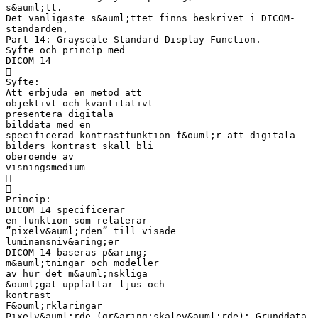
s&auml;tt.
Det vanligaste s&auml;ttet finns beskrivet i DICOM-
standarden,
Part 14: Grayscale Standard Display Function.
Syfte och princip med
DICOM 14

Syfte:
Att erbjuda en metod att
objektivt och kvantitativt
presentera digitala
bilddata med en
specificerad kontrastfunktion f&ouml;r att digitala
bilders kontrast skall bli
oberoende av
visningsmedium


Princip:
DICOM 14 specificerar
en funktion som relaterar
”pixelv&auml;rden” till visade
luminansniv&aring;er
DICOM 14 baseras p&aring;
m&auml;tningar och modeller
av hur det m&auml;nskliga
&ouml;gat uppfattar ljus och
kontrast
F&ouml;rklaringar
Pixelv&auml;rde (gr&aring;skalev&auml;rde): Grunddata