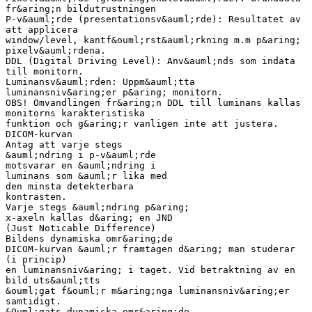
fr&aring;n bildutrustningen
P-v&auml;rde (presentationsv&auml;rde): Resultatet av
att applicera
window/level, kantf&ouml;rst&auml;rkning m.m p&aring;
pixelv&auml;rdena.
DDL (Digital Driving Level): Anv&auml;nds som indata
till monitorn.
Luminansv&auml;rden: Uppm&auml;tta
luminansniv&aring;er p&aring; monitorn.
OBS! Omvandlingen fr&aring;n DDL till luminans kallas
monitorns karakteristiska
funktion och g&aring;r vanligen inte att justera.
DICOM-kurvan
Antag att varje stegs
&auml;ndring i p-v&auml;rde
motsvarar en &auml;ndring i
luminans som &auml;r lika med
den minsta detekterbara
kontrasten.
Varje stegs &auml;ndring p&aring;
x-axeln kallas d&aring; en JND
(Just Noticable Difference)
Bildens dynamiska omr&aring;de
DICOM-kurvan &auml;r framtagen d&aring; man studerar
(i princip)
en luminansniv&aring; i taget. Vid betraktning av en
bild uts&auml;tts
&ouml;gat f&ouml;r m&aring;nga luminansniv&aring;er
samtidigt.
&Ouml;gats dynamiska omr&aring;de