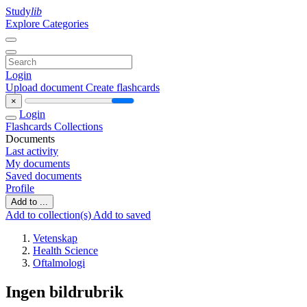
Study
lib
Explore Categories
Login
Upload document
Create flashcards
×
Login
Flashcards
Collections
Documents
Last activity
My documents
Saved documents
Profile
Add to ...
Add to collection(s)
Add to saved
Vetenskap
Health Science
Oftalmologi
Ingen bildrubrik