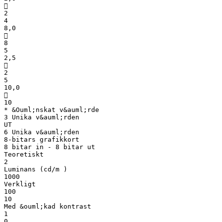

2
4
8,0

8
5
2,5

2
5
10,0

10
* &Ouml;nskat v&auml;rde
3 Unika v&auml;rden
UT
6 Unika v&auml;rden
8-bitars grafikkort
8 bitar in - 8 bitar ut
Teoretiskt
2
Luminans (cd/m )
1000
Verkligt
100
10
Med &ouml;kad kontrast
1
0