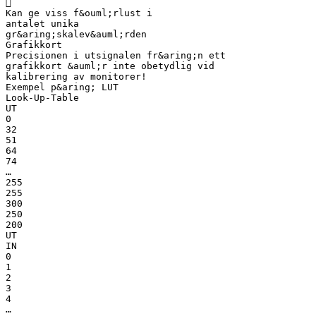

Kan ge viss f&ouml;rlust i
antalet unika
gr&aring;skalev&auml;rden
Grafikkort
Precisionen i utsignalen fr&aring;n ett
grafikkort &auml;r inte obetydlig vid
kalibrering av monitorer!
Exempel p&aring; LUT
Look-Up-Table
UT
0
32
51
64
74
…
255
255
300
250
200
UT
IN
0
1
2
3
4
…