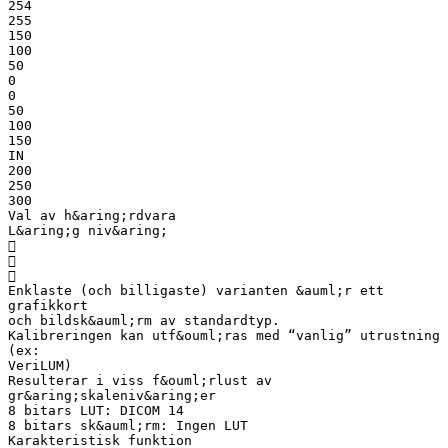
254
255
150
100
50
0
0
50
100
150
IN
200
250
300
Val av h&aring;rdvara
L&aring;g niv&aring;



Enklaste (och billigaste) varianten &auml;r ett
grafikkort
och bildsk&auml;rm av standardtyp.
Kalibreringen kan utf&ouml;ras med “vanlig” utrustning
(ex:
VeriLUM)
Resulterar i viss f&ouml;rlust av
gr&aring;skaleniv&aring;er
8 bitars LUT: DICOM 14
8 bitars sk&auml;rm: Ingen LUT
Karakteristisk funktion