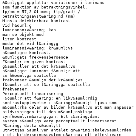
&Ouml;gat uppfattar variationer i luminans
som funktion av betraktningsvinkel.
lp/mm = 57,3 &times; (lp/grad) /
betraktningsavst&aring;nd (mm)
Minsta detekterbara kontrast
Vid h&ouml;g
luminansniv&aring; kan
man se objekt med
liten kontrast
medan det vid l&aring;g
luminansniv&aring; kr&auml;vs
h&ouml;gre kontrast.
&Ouml;gats frekvensberoende
F&ouml;r en given kontrast
g&auml;ller att det kr&auml;vs
h&ouml;gre luminans f&ouml;r att
se h&ouml;ga spatiella
frekvenser &auml;n det kr&auml;vs
f&ouml;r att se l&aring;ga spatiella
frekvenser.
Perceptuell linearisering
F&ouml;r att f&aring; en likv&auml;rdig
kontrastupplevelse i s&aring;v&auml;l ljusa som
m&ouml;rka delar av bilden kr&auml;vs att man anpassar
bildvisningen till den m&auml;nskliga
synf&ouml;rm&aring;gan. Ett s&aring;dant
system s&auml;gs vara perceptuellt lineariserat.
P&aring; detta s&auml;tt
utnyttjas &auml;ven antalet gr&aring;skalev&auml;rden
i ett bildvisningssystem p&aring; ett effektivare