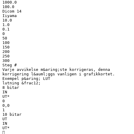
1000.0
100.0
Dicom 14
Iiyama
10.0
1.0
0.1
0
50
100
150
200
250
300
Steg #
Varje avvikelse m&aring;ste korrigeras, denna
korrigering l&auml;ggs vanligen i grafikkortet.
Exempel p&aring; LUT
lutning &frac12;
8 bitar
IN
UT*
0
0,0
1
10 bitar
UT
IN
UT*
