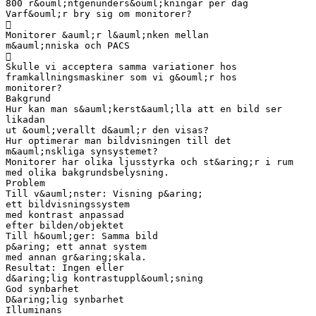
800 r&ouml;ntgenunders&ouml;kningar per dag
Varf&ouml;r bry sig om monitorer?

Monitorer &auml;r l&auml;nken mellan
m&auml;nniska och PACS

Skulle vi acceptera samma variationer hos
framkallningsmaskiner som vi g&ouml;r hos
monitorer?
Bakgrund
Hur kan man s&auml;kerst&auml;lla att en bild ser
likadan
ut &ouml;verallt d&auml;r den visas?
Hur optimerar man bildvisningen till det
m&auml;nskliga synsystemet?
Monitorer har olika ljusstyrka och st&aring;r i rum
med olika bakgrundsbelysning.
Problem
Till v&auml;nster: Visning p&aring;
ett bildvisningssystem
med kontrast anpassad
efter bilden/objektet
Till h&ouml;ger: Samma bild
p&aring; ett annat system
med annan gr&aring;skala.
Resultat: Ingen eller
d&aring;lig kontrastuppl&ouml;sning
God synbarhet
D&aring;lig synbarhet
Illuminans