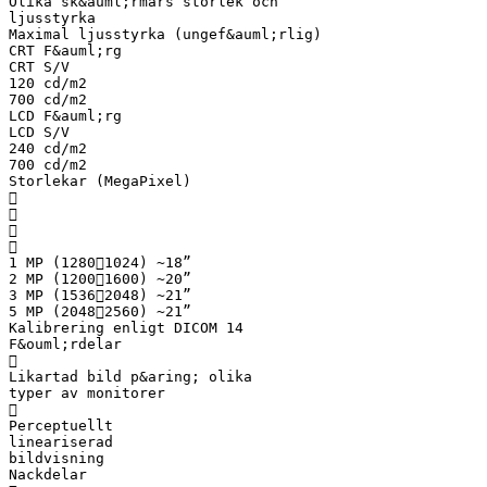
Olika sk&auml;rmars storlek och
ljusstyrka
Maximal ljusstyrka (ungef&auml;rlig)
CRT F&auml;rg
CRT S/V
120 cd/m2
700 cd/m2
LCD F&auml;rg
LCD S/V
240 cd/m2
700 cd/m2
Storlekar (MegaPixel)




1 MP (12801024) ~18”
2 MP (12001600) ~20”
3 MP (15362048) ~21”
5 MP (20482560) ~21”
Kalibrering enligt DICOM 14
F&ouml;rdelar

Likartad bild p&aring; olika
typer av monitorer

Perceptuellt
lineariserad
bildvisning
Nackdelar