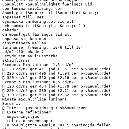
B&auml;st k&auml;nslighet f&aring;s vid
den luminansniv&aring; som
&ouml;gat f&ouml;r tillf&auml;llet &auml;r
anpassat till. Det
dynamiska omr&aring;det vid ett
och samma tillf&auml;lle &auml;r 2-3
dekader.
Om &ouml;gat f&aring;r tid att
anpassa sig kan man
diskriminera mellan
luminanser fr&aring;n 10-6 till 104
cd/m2 (10 dekader).
Betydelsen av ljusstarka
sk&auml;rmar
Exempel: Min luminans 1,5 cd/m2
 120 cd/m2 ger 411 jnd (1,61 per p-v&auml;rde)
 220 cd/m2 ger 496 jnd (1,94 per p-v&auml;rde)
 320 cd/m2 ger 550 jnd (2,16 per p-v&auml;rde)
Exempel: Min luminans 0,5 cd/m2
 120 cd/m2 ger 454 jnd (1,78 per p-v&auml;rde)
 220 cd/m2 ger 539 jnd (2,11 per p-v&auml;rde)
 320 cd/m2 ger 593 jnd (2,32 per p-v&auml;rde)
Minsta m&ouml;jliga luminans
Beror av:
 Intern ljusspridning i sk&auml;rmen
 Externa reflexioner
– omgivningsljus
– reflexionsegenskaper
LCD b&auml;ttre &auml;n CRT i b&aring;da fallen