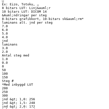

Ex: Eizo, Totoku, …
8 bitars LUT: Linj&auml;r
10 bitars LUT: DICOM 14
&Auml;ndringar per steg
8-bitars grafikkort, 10-bitars sk&auml;rm*
luminans alt. jnd per steg
7.0
6.0
5.0
4.0
jnd
luminans
3.0
2.0
Antal steg med
1.0
0.0
0
50
100
150
Steg #
*Med inbyggd LUT
200
250
300
jnd &gt; 1,0: 256
jnd &gt; 1,5: 248
jnd &gt; 2,0: 172