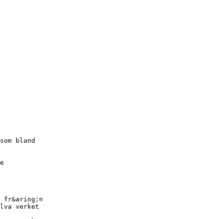
som bland
e
 fr&aring;n
lva verket