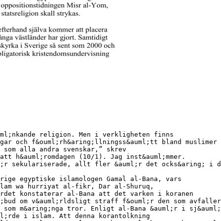
ml;nkande religion. Men i verkligheten finns
gar och f&ouml;rh&aring;llningss&auml;tt bland muslimer 
 som alla andra svenskar,” skrev
att h&auml;romdagen (10/1). Jag inst&auml;mmer.
;r sekulariserade, allt fler &auml;r det ocks&aring; i d
rige egyptiske islamologen Gamal al-Bana, vars
lam wa hurriyat al-fikr, Dar al-Shuruq,
rdet konstaterar al-Bana att det varken i koranen
;bud om v&auml;rldsligt straff f&ouml;r den som avfaller
 som m&aring;nga tror. Enligt al-Bana &auml;r i sj&auml;
l;rde i islam. Att denna korantolkning