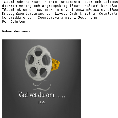
l&auml;nderna &auml;r inte fundamentalister och taliban
diskriminering och angreppskrig f&ouml;rs&ouml;ker p&ar
T&auml;nk om en muslimsk interventionsarm&eacute; pl&ou
Knutbym&ouml;rdarens och Livets Ords kristna f&ouml;rt
korsriddare och f&ouml;rsvara mig i Jesu namn.
Related documents