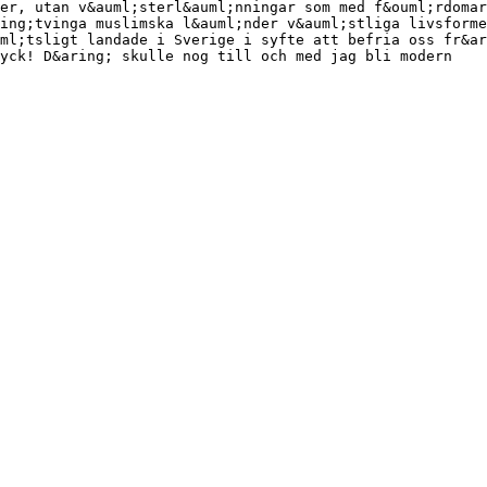
er, utan v&auml;sterl&auml;nningar som med f&ouml;rdomar
ing;tvinga muslimska l&auml;nder v&auml;stliga livsforme
ml;tsligt landade i Sverige i syfte att befria oss fr&ar
ryck! D&aring; skulle nog till och med jag bli modern