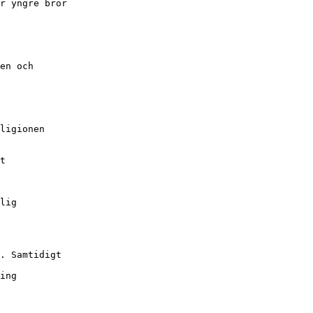
r yngre bror
en och
ligionen
t
lig
. Samtidigt
ing