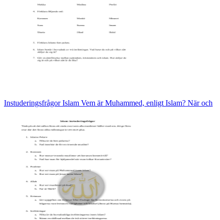
Instuderingsfrågor Islam Vem är Muhammed, enligt Islam? När och