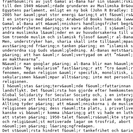
framf&ouml;rs av just Gamal al-Bana har sin s&auml;rski
till den 1949 m&ouml;rdade grundaren av Muslimska Br&ou
Egyptens parlament, enligt en ny bok (John R Bradley: I
2005 har &auml;gnat stor energi &aring;t att f&ouml;rs&
I en intervju med p&aring; Arabworld Books hemsida (www
Gamal al-Bana att m&auml;nniskors handlingsfrihet begr&
yttrandefriheten m&aring;ste vara absolut. I sj&auml;lv
andra muslimska l&auml;nder en av huvudorsakerna till u
Som troende muslim och islamisk filosof &auml;r al-Bana
Men, understryker han, sharia skall inte till&auml;mpas
avst&aring;nd fr&aring;n tanken p&aring; en ”islamisk s
underordna sig Guds v&auml;gledning. Al-Banas motst&ari
p&aring; att han &auml;r &ouml;vertygad om att ”n&auml;
av makthavarna”.
N&auml;r man googlar p&aring; al-Bana blir man h&auml;n
rubriken ”Ny sekularism” fastl&aring;r att ”tro &auml;r
fenomen, medan religion &auml;r specifik, monolitisk, i
sekularismen k&auml;mpar allts&aring; inte mot personli
religionen.
I h&ouml;stas &aring;terv&auml;nde f&ouml;rfattarinnan 
landsflykt. Det f&ouml;rsta hon gjorde efter hemkomste
Global Solidarity for Secular Society och, i en intervj
kr&auml;va att konstitutionens stadga om islam som Egyp
Allting tyder p&aring; att m&auml;nniskorna i de muslim
religionen p&aring; dess r&auml;tta plats, i privatlive
kanske vi b&ouml;r komma ih&aring;g att vi hade en luth
att staten p&aring; 1950-talet f&ouml;rs&ouml;kte styra
och religi&ouml;st motiverade lagar om trosfrid, abort 
n&ouml;jen p&aring; l&aring;ngfredagen.
Det st&ouml;rsta hindret f&ouml;r tankefrihet och &arin