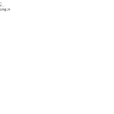
,
r.
ing;n