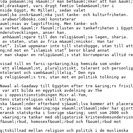
lda po&auml;ng n&auml;r man bet&auml;nker att han &auml;
ml;draskapet, vars drygt femtio ledam&ouml;ter i
nside Egypt, Mc Millan), sedan valet
ouml;ka inskr&auml;nka just tanke- och kulturfriheten.
.arabworldbooks.com) konstaterar
auml;nsas av lagstiftning. Men tanke- och
a verket &auml;r f&ouml;rlusten av tankefriheten i Egypt
nderutvecklingen, anser han.
 anh&auml;ngare till den religi&ouml;sa lagen, sharia.
 av staten, utan av fria m&auml;nniskor. Han tar
tat”. Islam uppmanar inte till statsbygge, utan till att
ng;nd mot en ”islamisk stat” beror bland annat
r man skapar en religi&ouml;s stat korrumperas alltid re
visad till en farsi-spr&aring;kig hemsida som under
 ett allm&auml;nt, pluralistiskt, tolerant och personlig
ntolerant och samh&auml;llelig.” Den nya
g religi&ouml;s tro, utan mot en politisk tolkning av
Nawal al-Saadawy till Egypten efter tre &aring;rs frivil
n var att bilda en egyptisk avdelning av The
u i oppositionstidningen Misr al-Yom,
tens statsreligion skall strykas.
ska l&auml;nder efterhand sj&auml;lva kommer att placera
t, precis som m&aring;nga v&auml;stl&auml;nder har gjort
eransk statskyrka i Sverige s&aring; sent som 2000 och
 v&aring;ra tankar med obligatorisk kristendomsundervisn
f&ouml;rbud, homosexf&ouml;rbud och f&ouml;rbud mot
g;tskillnad mellan religion och politik i de muslimska