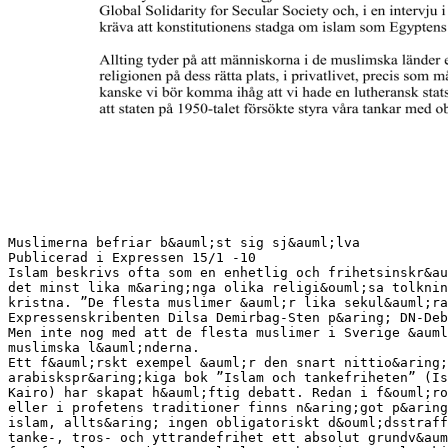
Muslimerna befriar b&auml;st sig sj&auml;lva
Publicerad i Expressen 15/1 -10
Islam beskrivs ofta som en enhetlig och frihetsinskr&au
det minst lika m&aring;nga olika religi&ouml;sa tolknin
kristna. ”De flesta muslimer &auml;r lika sekul&auml;ra
Expressenskribenten Dilsa Demirbag-Sten p&aring; DN-Deb
Men inte nog med att de flesta muslimer i Sverige &auml
muslimska l&auml;nderna.
Ett f&auml;rskt exempel &auml;r den snart nittio&aring;
arabiskspr&aring;kiga bok ”Islam och tankefriheten” (Is
Kairo) har skapat h&auml;ftig debatt. Redan i f&ouml;ro
eller i profetens traditioner finns n&aring;got p&aring
islam, allts&aring; ingen obligatoriskt d&ouml;dsstraff
tanke-, tros- och yttrandefrihet ett absolut grundv&aum