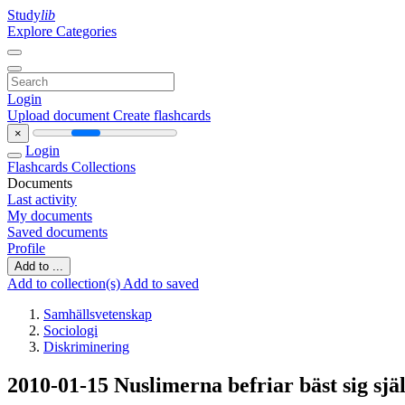
Study
lib
Explore Categories
Login
Upload document
Create flashcards
×
Login
Flashcards
Collections
Documents
Last activity
My documents
Saved documents
Profile
Add to ...
Add to collection(s)
Add to saved
Samhällsvetenskap
Sociologi
Diskriminering
2010-01-15 Nuslimerna befriar bäst sig sjä