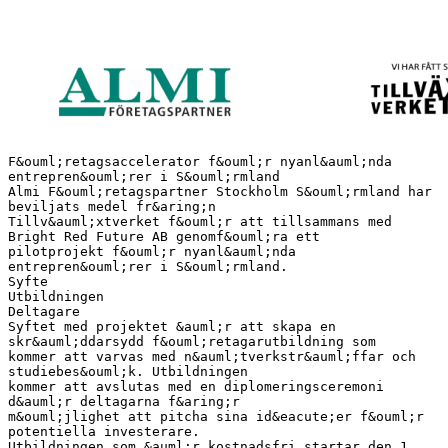
F&ouml;retagsaccelerator f&ouml;r nyanl&auml;nda
entrepren&ouml;rer i S&ouml;rmland
Almi F&ouml;retagspartner Stockholm S&ouml;rmland har
beviljats medel fr&aring;n
Tillv&auml;xtverket f&ouml;r att tillsammans med
Bright Red Future AB genomf&ouml;ra ett
pilotprojekt f&ouml;r nyanl&auml;nda
entrepren&ouml;rer i S&ouml;rmland.
Syfte
Utbildningen
Deltagare
Syftet med projektet &auml;r att skapa en
skr&auml;ddarsydd f&ouml;retagarutbildning som
kommer att varvas med n&auml;tverkstr&auml;ffar och
studiebes&ouml;k. Utbildningen
kommer att avslutas med en diplomeringsceremoni
d&auml;r deltagarna f&aring;r
m&ouml;jlighet att pitcha sina id&eacute;er f&ouml;r
potentiella investerare.
Utbildningen som &auml;r kostnadsfri startar den 1