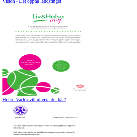
Vision - Det öppna landstinget
Hello! Varför vill ni veta det här?