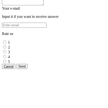
Your e-mail
Input it if you want to receive answer
Rate us
1
2
3
4
5
Cancel
Send