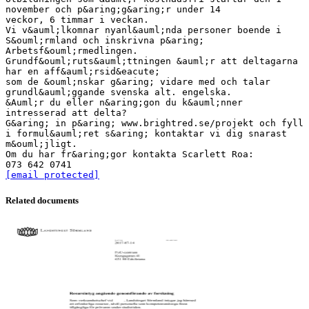
november och p&aring;g&aring;r under 14
veckor, 6 timmar i veckan.
Vi v&auml;lkomnar nyanl&auml;nda personer boende i
S&ouml;rmland och inskrivna p&aring;
Arbetsf&ouml;rmedlingen.
Grundf&ouml;ruts&auml;ttningen &auml;r att deltagarna
har en aff&auml;rsid&eacute;
som de &ouml;nskar g&aring; vidare med och talar
grundl&auml;ggande svenska alt. engelska.
&Auml;r du eller n&aring;gon du k&auml;nner
intresserad att delta?
G&aring; in p&aring; www.brightred.se/projekt och fyll
i formul&auml;ret s&aring; kontaktar vi dig snarast
m&ouml;jligt.
Om du har fr&aring;gor kontakta Scarlett Roa:
[email protected]
Related documents