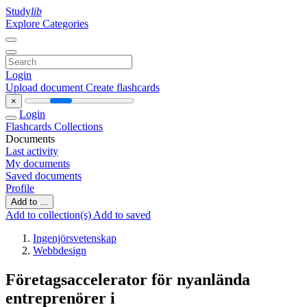
Study
lib
Explore Categories
Login
Upload document
Create flashcards
×
Login
Flashcards
Collections
Documents
Last activity
My documents
Saved documents
Profile
Add to ...
Add to collection(s)
Add to saved
Ingenjörsvetenskap
Webbdesign
Företagsaccelerator för nyanlända
entreprenörer i