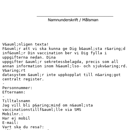
V&auml;nligen texta!
F&ouml;r att vi ska kunna ge Dig b&auml;sta r&aring;d
inf&ouml;r Din vaccination ber vi Dig fylla i
uppgifterna nedan. Dina
uppgifter &auml;r sekretessbelagda, precis som all
annan information inom h&auml;lso- och sjukv&aring;rd.
V&aring;rt
datasystem &auml;r inte uppkopplat till n&aring;got
centralt register.
-
Personnummer:
Efternamn:
-
Tilltalsnamn
Jag vill bli p&aring;mind om n&auml;sta
vaccinationstillf&auml;lle via SMS
Mobilnr.:
Har ej mobil
E-mail:
Vart ska du resa?: