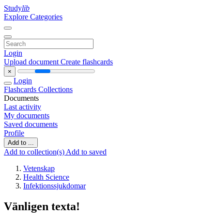
Study
lib
Explore Categories
Login
Upload document
Create flashcards
×
Login
Flashcards
Collections
Documents
Last activity
My documents
Saved documents
Profile
Add to ...
Add to collection(s)
Add to saved
Vetenskap
Health Science
Infektionssjukdomar
Vänligen texta!