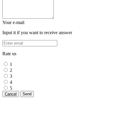
Your e-mail
Input it if you want to receive answer
Rate us
1
2
3
4
5
Cancel
Send