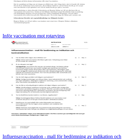
Inför vaccination mot rotarvirus
Influensavaccination - mall för bedömning av indikation och