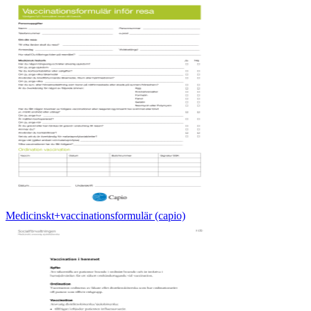
Medicinskt+vaccinationsformulär (capio)