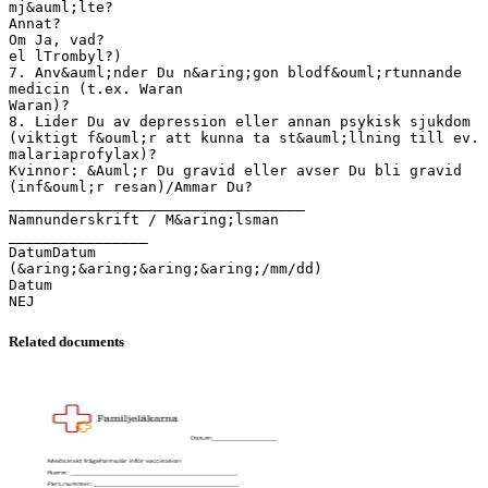
mj&auml;lte?
Annat?
Om Ja, vad?
el lTrombyl?)
7. Anv&auml;nder Du n&aring;gon blodf&ouml;rtunnande
medicin (t.ex. Waran
Waran)?
8. Lider Du av depression eller annan psykisk sjukdom
(viktigt f&ouml;r att kunna ta st&auml;llning till ev.
malariaprofylax)?
Kvinnor: &Auml;r Du gravid eller avser Du bli gravid
(inf&ouml;r resan)/Ammar Du?
__________________________________
Namnunderskrift / M&aring;lsman
________________
DatumDatum
(&aring;&aring;&aring;&aring;/mm/dd)
Datum
Related documents