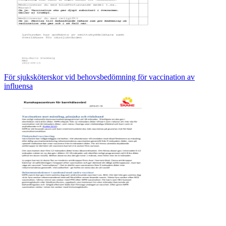
För sjuksköterskor vid behovsbedömning för vaccination av
influensa