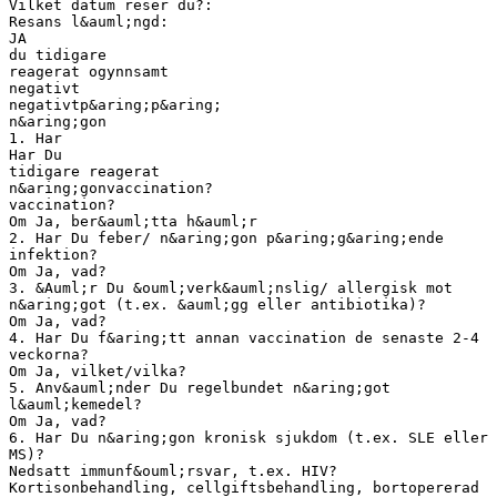
Vilket datum reser du?:
Resans l&auml;ngd:
JA
du tidigare
reagerat ogynnsamt
negativt
negativtp&aring;p&aring;
n&aring;gon
1. Har
Har Du
tidigare reagerat
n&aring;gonvaccination?
vaccination?
Om Ja, ber&auml;tta h&auml;r
2. Har Du feber/ n&aring;gon p&aring;g&aring;ende
infektion?
Om Ja, vad?
3. &Auml;r Du &ouml;verk&auml;nslig/ allergisk mot
n&aring;got (t.ex. &auml;gg eller antibiotika)?
Om Ja, vad?
4. Har Du f&aring;tt annan vaccination de senaste 2-4
veckorna?
Om Ja, vilket/vilka?
5. Anv&auml;nder Du regelbundet n&aring;got
l&auml;kemedel?
Om Ja, vad?
6. Har Du n&aring;gon kronisk sjukdom (t.ex. SLE eller
MS)?
Nedsatt immunf&ouml;rsvar, t.ex. HIV?
Kortisonbehandling, cellgiftsbehandling, bortopererad