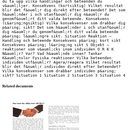
du ta upp vilka handlingar och beteenden du
v&auml;ljer. Konsekvens (kortsiktig) Vilket resultat
blir det f&ouml;r dig direkt efter beteendet? Det som
h&auml;nder i och utanf&ouml;r dig n&auml;r du
genomf&ouml;rt ditt valda beteende. Konsekvens
(L&aring;ngsiktig) Vilka konsekvenser som drabbar dig
p&aring; sikt? Det som h&auml;nder i och utanf&ouml;r
dig n&auml;r du genomf&ouml;rt ditt valda beteende
p&aring; l&auml;ngre sikt. Situation Reaktion –
Handling och beteende Konsekvens p&aring; kort sikt
Konsekvens p&aring; l&aring;ng sikt S Objekt –
reaktioner som v&auml;cks inom individen O R K K
N&auml;r? Var? Vad h&auml;nde innan? Tankar
K&auml;nslor Fysiska reaktioner Vilka beteenden
individen utf&ouml;r? Agera/reagera Vilket resultat
blir det f&ouml;r individen direkt efter beteendet?
Vilka konsekvenser som drabbar individen p&aring;
sikt? Situation 1 Situation 2 Situation 3 Situation 4
Related documents