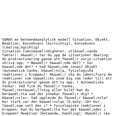
SORKK en beteendeanalytisk modell Situation, Objekt,
Reaktion, Konsekvens (kortsiktig), Konsekvens
(L&aring;ngsiktig)
Situation (omst&auml;ndigheter, utl&ouml;sande
faktor): H&auml;r tar du upp de situationer d&aring;
du prokrastinering genom att f&ouml;r varje situation
skriva upp: • N&auml;r h&auml;nde det? • Var
h&auml;nde det? • Vad h&auml;nde innan? Objekt
(Automatisk tanke, k&auml;nsla, fysiologiska
reaktioner i kroppen): H&auml;r ska du identifiera de
reaktioner som v&auml;cks inom dig som leder till att
du prokrastinerar genom att ta upp: • Automatiska
tankar: Vad fick du f&ouml;r tanke,
f&ouml;rest&auml;llning eller bild? Kan du
ber&auml;tta vad det innebar f&ouml;r dig? •
K&auml;nslor: Vad upplevde du f&ouml;r k&auml;nsla?
Hur stark var den k&auml;nslan (0-&shy;‐10) Hur
l&auml;nge satt den i? • Fysiologiska reaktioner i
kroppen: Kan du ber&auml;tta hur det k&auml;ndes i
kroppen? Reaktion (beteende, handling): H&auml;r ska