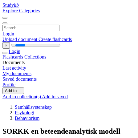
Study
lib
Explore Categories
Login
Upload document
Create flashcards
×
Login
Flashcards
Collections
Documents
Last activity
My documents
Saved documents
Profile
Add to ...
Add to collection(s)
Add to saved
Samhällsvetenskap
Psykologi
Behaviorism
SORKK en beteendeanalytisk modell