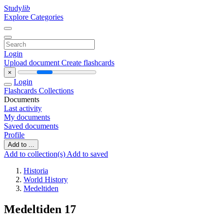
Study
lib
Explore Categories
Login
Upload document
Create flashcards
×
Login
Flashcards
Collections
Documents
Last activity
My documents
Saved documents
Profile
Add to ...
Add to collection(s)
Add to saved
Historia
World History
Medeltiden
Medeltiden 17