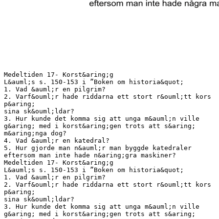
Medeltiden 17- Korst&aring;g
L&auml;s s. 150-153 i ”Boken om historia&quot;
1. Vad &auml;r en pilgrim?
2. Varf&ouml;r hade riddarna ett stort r&ouml;tt kors
p&aring;
sina sk&ouml;ldar?
3. Hur kunde det komma sig att unga m&auml;n ville
g&aring; med i korst&aring;gen trots att s&aring;
m&aring;nga dog?
4. Vad &auml;r en katedral?
5. Hur gjorde man n&auml;r man byggde katedraler
eftersom man inte hade n&aring;gra maskiner?
Medeltiden 17- Korst&aring;g
L&auml;s s. 150-153 i ”Boken om historia&quot;
1. Vad &auml;r en pilgrim?
2. Varf&ouml;r hade riddarna ett stort r&ouml;tt kors
p&aring;
sina sk&ouml;ldar?
3. Hur kunde det komma sig att unga m&auml;n ville
g&aring; med i korst&aring;gen trots att s&aring;