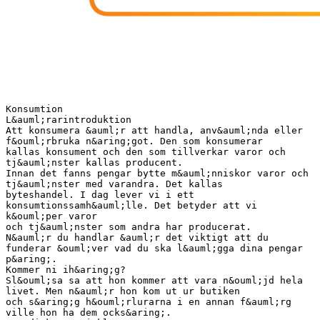
Konsumtion
L&auml;rarintroduktion
Att konsumera &auml;r att handla, anv&auml;nda eller
f&ouml;rbruka n&aring;got. Den som konsumerar
kallas konsument och den som tillverkar varor och
tj&auml;nster kallas producent.
Innan det fanns pengar bytte m&auml;nniskor varor och
tj&auml;nster med varandra. Det kallas
byteshandel. I dag lever vi i ett
konsumtionssamh&auml;lle. Det betyder att vi
k&ouml;per varor
och tj&auml;nster som andra har producerat.
N&auml;r du handlar &auml;r det viktigt att du
funderar &ouml;ver vad du ska l&auml;gga dina pengar
p&aring;.
Kommer ni ih&aring;g?
Sl&ouml;sa sa att hon kommer att vara n&ouml;jd hela
livet. Men n&auml;r hon kom ut ur butiken
och s&aring;g h&ouml;rlurarna i en annan f&auml;rg
ville hon ha dem ocks&aring;.