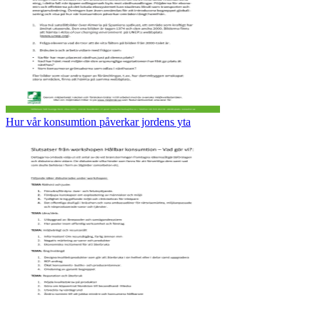
Hur vår konsumtion påverkar jordens yta