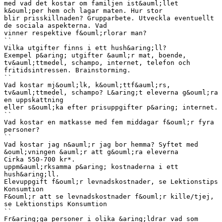
med vad det kostar om familjen ist&auml;llet
k&ouml;per hem och lagar maten. Hur stor
blir prisskillnaden? Grupparbete. Utveckla eventuellt
de sociala aspekterna. Vad
vinner respektive f&ouml;rlorar man?
``
Vilka utgifter finns i ett hush&aring;ll?
Exempel p&aring; utgifter &auml;r mat, boende,
tv&auml;ttmedel, schampo, internet, telefon och
fritidsintressen. Brainstorming.
``
Vad kostar mj&ouml;lk, k&ouml;ttf&auml;rs,
tv&auml;ttmedel, schampo? L&aring;t eleverna g&ouml;ra
en uppskattning
eller s&ouml;ka efter prisuppgifter p&aring; internet.
``
Vad kostar en matkasse med fem middagar f&ouml;r fyra
personer?
``
Vad kostar jag n&auml;r jag bor hemma? Syftet med
&ouml;vningen &auml;r att g&ouml;ra eleverna
Cirka 550-700 kr*.
uppm&auml;rksamma p&aring; kostnaderna i ett
hush&aring;ll.
Elevuppgift f&ouml;r levnadskostnader, se Lektionstips
Konsumtion
F&ouml;r att se levnadskostnader f&ouml;r kille/tjej,
se Lektionstips Konsumtion
``
Fr&aring;ga personer i olika &aring;ldrar vad som