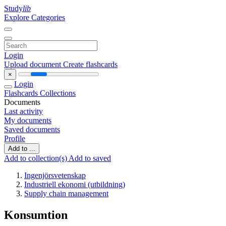
Study
lib
Explore Categories
Login
Upload document
Create flashcards
×
Login
Flashcards
Collections
Documents
Last activity
My documents
Saved documents
Profile
Add to ...
Add to collection(s)
Add to saved
Ingenjörsvetenskap
Industriell ekonomi (utbildning)
Supply chain management
Konsumtion