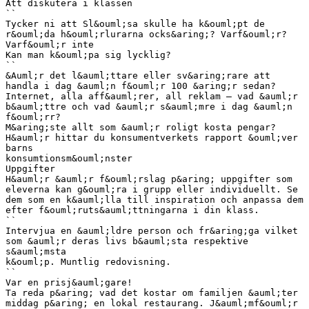
Att diskutera i klassen
``
Tycker ni att Sl&ouml;sa skulle ha k&ouml;pt de
r&ouml;da h&ouml;rlurarna ocks&aring;? Varf&ouml;r?
Varf&ouml;r inte
Kan man k&ouml;pa sig lycklig?
``
&Auml;r det l&auml;ttare eller sv&aring;rare att
handla i dag &auml;n f&ouml;r 100 &aring;r sedan?
Internet, alla aff&auml;rer, all reklam – vad &auml;r
b&auml;ttre och vad &auml;r s&auml;mre i dag &auml;n
f&ouml;rr?
M&aring;ste allt som &auml;r roligt kosta pengar?
H&auml;r hittar du konsumentverkets rapport &ouml;ver
barns
konsumtionsm&ouml;nster
Uppgifter
H&auml;r &auml;r f&ouml;rslag p&aring; uppgifter som
eleverna kan g&ouml;ra i grupp eller individuellt. Se
dem som en k&auml;lla till inspiration och anpassa dem
efter f&ouml;ruts&auml;ttningarna i din klass.
``
Intervjua en &auml;ldre person och fr&aring;ga vilket
som &auml;r deras livs b&auml;sta respektive
s&auml;msta
k&ouml;p. Muntlig redovisning.
``
Var en prisj&auml;gare!
Ta reda p&aring; vad det kostar om familjen &auml;ter
middag p&aring; en lokal restaurang. J&auml;mf&ouml;r