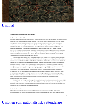
Untitled
Unionen som nationalistisk vattendelare