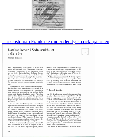
Trotskisterna i Frankrike under den tyska ockupationen