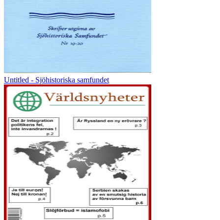
Untitled - Sjöhistoriska samfundet