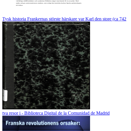
Tysk historia Frankernas störste härskare var Karl den store (ca 742
tva resor i - Biblioteca Digital de la Comunidad de Madrid