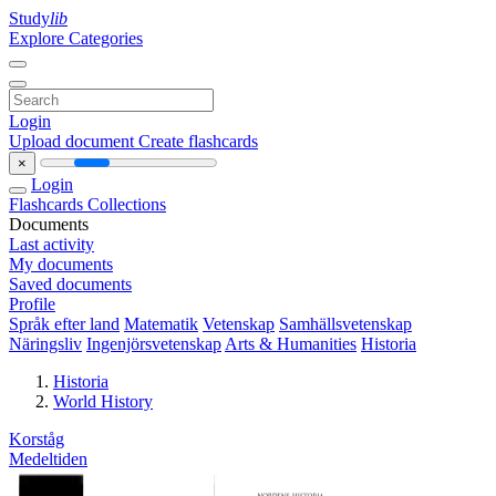
Study
lib
Explore Categories
Login
Upload document
Create flashcards
×
Login
Flashcards
Collections
Documents
Last activity
My documents
Saved documents
Profile
Språk efter land
Matematik
Vetenskap
Samhällsvetenskap
Näringsliv
Ingenjörsvetenskap
Arts & Humanities
Historia
Historia
World History
Korståg
Medeltiden