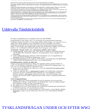
Uddevalla Tändsticksfabrik
TYSKLANDSFRÅGAN UNDER OCH EFTER WW2