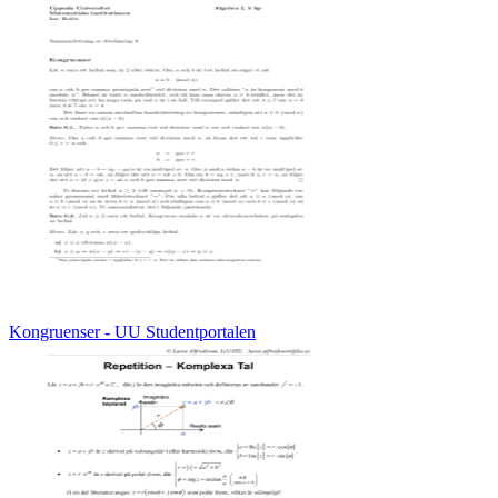
Kongruenser - UU Studentportalen