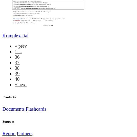
Komplexa tal
«
prev
1 ...
36
37
38
39
40
»
next
Products
Documents
Flashcards
Support
Report
Partners