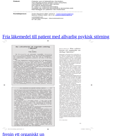
Fria läkemedel till patient med allvarlig psykisk störning
frenin ett organiskt un