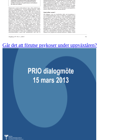
Går det att förutse psykoser under uppväxtåren?