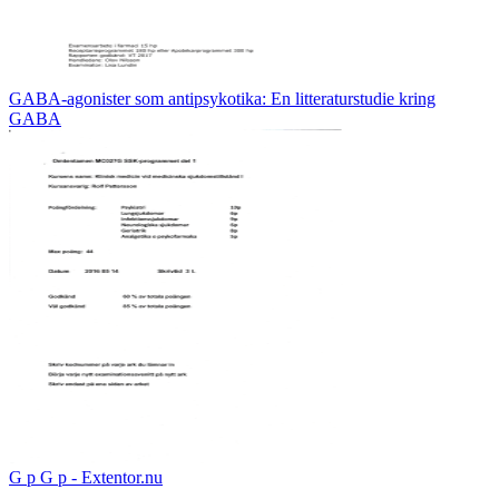
GABA-agonister som antipsykotika: En litteraturstudie kring
GABA
G p G p - Extentor.nu