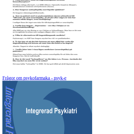
Frågor om psykofarmaka - psyk-e