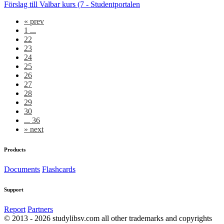
Förslag till Valbar kurs (7 - Studentportalen
«
prev
1 ...
22
23
24
25
26
27
28
29
30
... 36
»
next
Products
Documents
Flashcards
Support
Report
Partners
© 2013 - 2026 studylibsv.com all other trademarks and copyrights