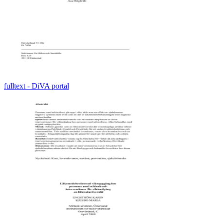
fulltext - DiVA portal