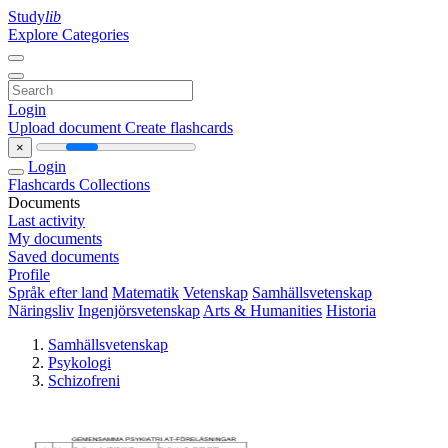
Study
lib
Explore Categories
Login
Upload document
Create flashcards
×
Login
Flashcards
Collections
Documents
Last activity
My documents
Saved documents
Profile
Språk efter land
Matematik
Vetenskap
Samhällsvetenskap
Näringsliv
Ingenjörsvetenskap
Arts & Humanities
Historia
Samhällsvetenskap
Psykologi
Schizofreni