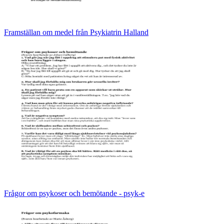
Framställan om medel från Psykiatrin Halland
Frågor om psykoser och bemötande - psyk-e