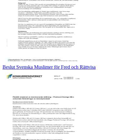
Beslut Svenska Muslimer för Fred och Rättvisa