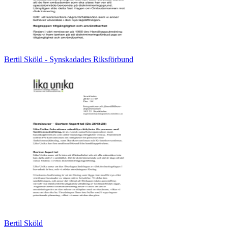
Bertil Sköld - Synskadades Riksförbund
Bertil Sköld