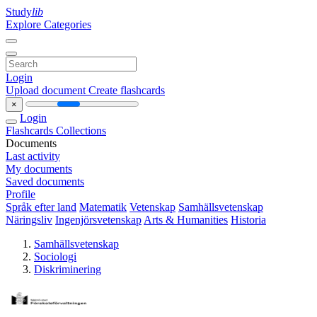
Study
lib
Explore Categories
Login
Upload document
Create flashcards
×
Login
Flashcards
Collections
Documents
Last activity
My documents
Saved documents
Profile
Språk efter land
Matematik
Vetenskap
Samhällsvetenskap
Näringsliv
Ingenjörsvetenskap
Arts & Humanities
Historia
Samhällsvetenskap
Sociologi
Diskriminering