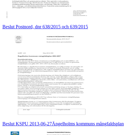
Beslut Postnord, dnr 638/2015 och 639/2015
Beslut KSPU 2013-06-27Ängelholms kommuns mångfaldsplan