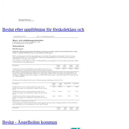
Beslut efter uppföljning för förskoleklass och
Beslut - Ängelholms kommun