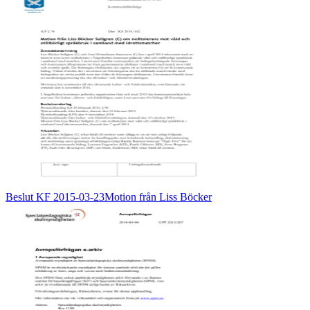
Beslut KF 2015-03-23Motion från Liss Böcker