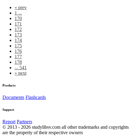
«
prev
1 ...
170
171
172
173
174
175
176
177
178
... 541
»
next
Products
Documents
Flashcards
Support
Report
Partners
© 2013 - 2026 studylibsv.com all other trademarks and copyrights
are the property of their respective owners