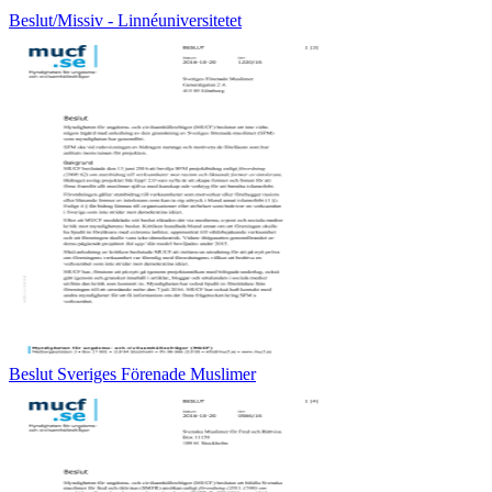
Beslut/Missiv - Linnéuniversitetet
Beslut Sveriges Förenade Muslimer