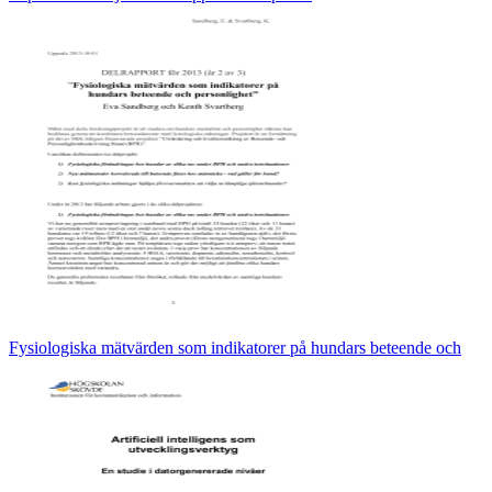
Fysiologiska mätvärden som indikatorer på hundars beteende och