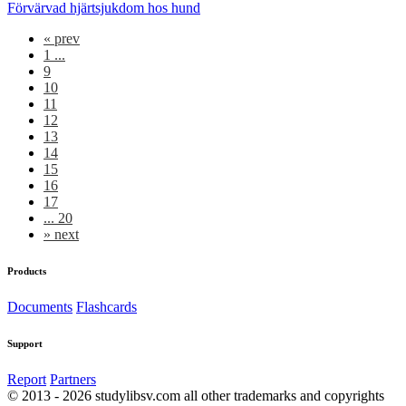
Förvärvad hjärtsjukdom hos hund
«
prev
1 ...
9
10
11
12
13
14
15
16
17
... 20
»
next
Products
Documents
Flashcards
Support
Report
Partners
© 2013 - 2026 studylibsv.com all other trademarks and copyrights