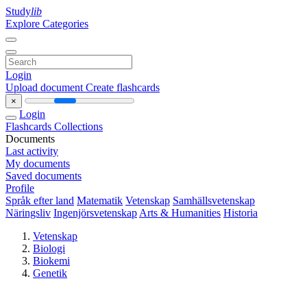
Study
lib
Explore Categories
Login
Upload document
Create flashcards
×
Login
Flashcards
Collections
Documents
Last activity
My documents
Saved documents
Profile
Språk efter land
Matematik
Vetenskap
Samhällsvetenskap
Näringsliv
Ingenjörsvetenskap
Arts & Humanities
Historia
Vetenskap
Biologi
Biokemi
Genetik