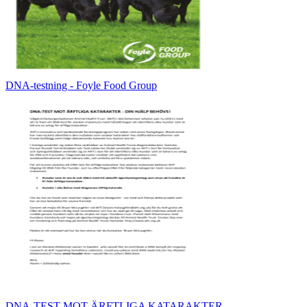
DNA-testning - Foyle Food Group
DNA-TEST MOT ÄRFTLIGA KATARAKTER