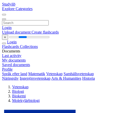
Study
lib
Explore Categories
Login
Upload document
Create flashcards
×
Login
Flashcards
Collections
Documents
Last activity
My documents
Saved documents
Profile
Språk efter land
Matematik
Vetenskap
Samhällsvetenskap
Näringsliv
Ingenjörsvetenskap
Arts & Humanities
Historia
Vetenskap
Biologi
Biokemi
Molekylärbiologi