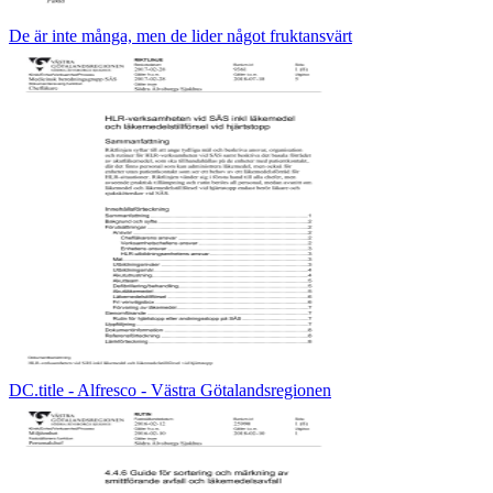
De är inte många, men de lider något fruktansvärt
DC.title - Alfresco - Västra Götalandsregionen