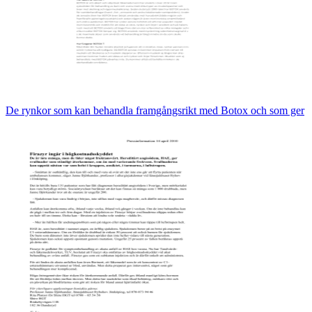
De rynkor som kan behandla framgångsrikt med Botox och som ger