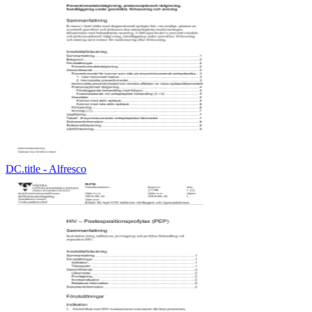
DC.title - Alfresco