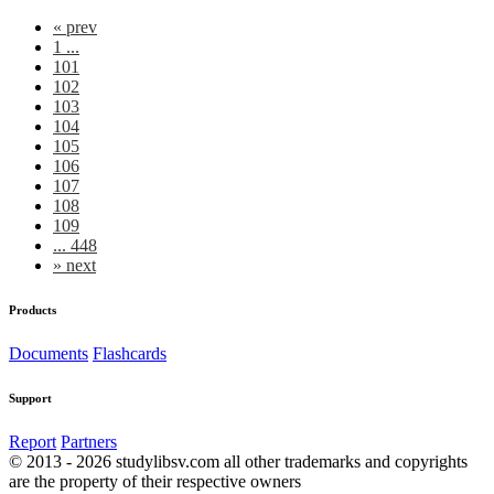
«
prev
1 ...
101
102
103
104
105
106
107
108
109
... 448
»
next
Products
Documents
Flashcards
Support
Report
Partners
© 2013 - 2026 studylibsv.com all other trademarks and copyrights
are the property of their respective owners