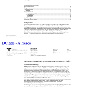
DC.title - Alfresco