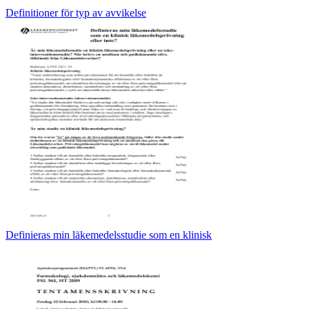
Definitioner för typ av avvikelse
Definieras min läkemedelsstudie som en klinisk