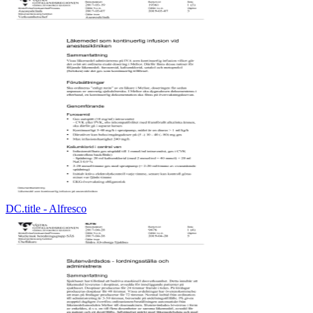
DC.title - Alfresco