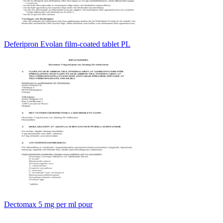
Deferipron Evolan film-coated tablet PL
Dectomax 5 mg per ml pour