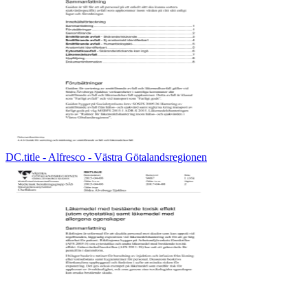
DC.title - Alfresco - Västra Götalandsregionen