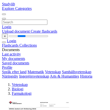
Study
lib
Explore Categories
Login
Upload document
Create flashcards
×
Login
Flashcards
Collections
Documents
Last activity
My documents
Saved documents
Profile
Språk efter land
Matematik
Vetenskap
Samhällsvetenskap
Näringsliv
Ingenjörsvetenskap
Arts & Humanities
Historia
Vetenskap
Biologi
Farmakologi