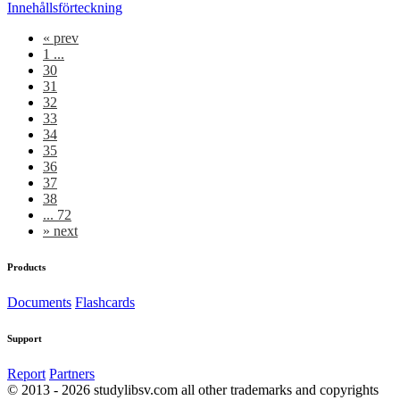
Innehållsförteckning
«
prev
1 ...
30
31
32
33
34
35
36
37
38
... 72
»
next
Products
Documents
Flashcards
Support
Report
Partners
© 2013 - 2026 studylibsv.com all other trademarks and copyrights