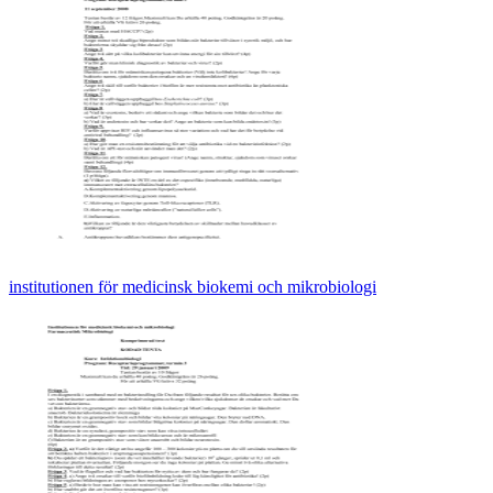
institutionen för medicinsk biokemi och mikrobiologi