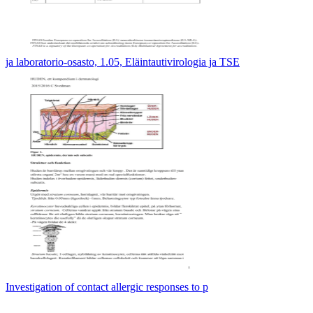
ja laboratorio-osasto, 1.05, Eläintautivirologia ja TSE
Investigation of contact allergic responses to p