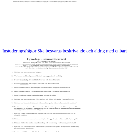
Instuderingsfrågor Ska besvaras beskrivande och aldrig med enbart