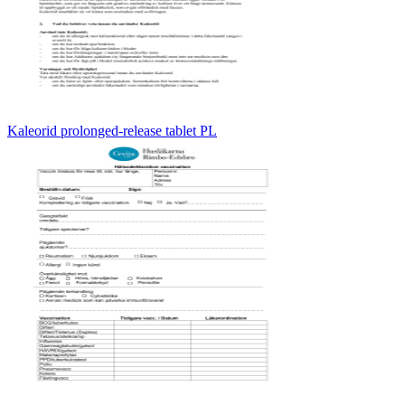
Kaleorid prolonged-release tablet PL