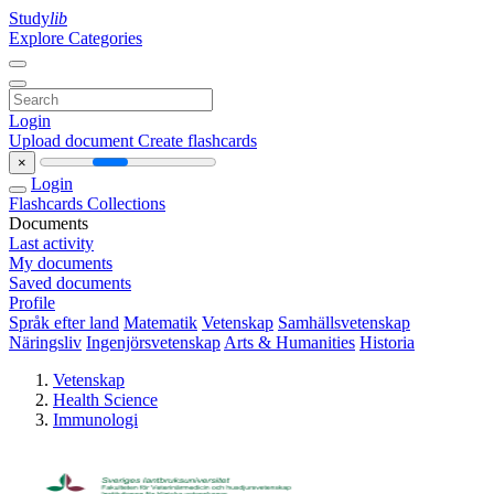
Study
lib
Explore Categories
Login
Upload document
Create flashcards
×
Login
Flashcards
Collections
Documents
Last activity
My documents
Saved documents
Profile
Språk efter land
Matematik
Vetenskap
Samhällsvetenskap
Näringsliv
Ingenjörsvetenskap
Arts & Humanities
Historia
Vetenskap
Health Science
Immunologi