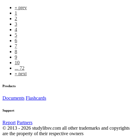
«
prev
1
2
3
4
5
6
7
8
9
10
... 72
»
next
Products
Documents
Flashcards
Support
Report
Partners
© 2013 - 2026 studylibsv.com all other trademarks and copyrights
are the property of their respective owners