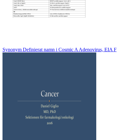
Synonym Definierat namn i Cosmic A Adenovirus, EIA F