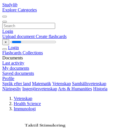
Study
lib
Explore Categories
Login
Upload document
Create flashcards
×
Login
Flashcards
Collections
Documents
Last activity
My documents
Saved documents
Profile
Språk efter land
Matematik
Vetenskap
Samhällsvetenskap
Näringsliv
Ingenjörsvetenskap
Arts & Humanities
Historia
Vetenskap
Health Science
Immunologi