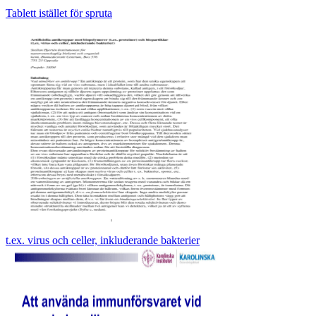
Tablett istället för spruta
t.ex. virus och celler, inkluderande bakterier