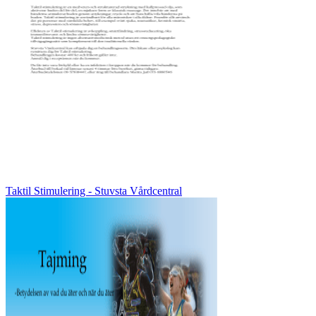
Taktil Stimulering - Stuvsta Vårdcentral