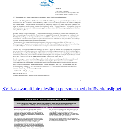
SVTs ansvar att inte utestänga personer med doftöverkänslighet