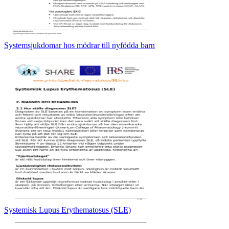
Systemsjukdomar hos mödrar till nyfödda barn
Systemisk Lupus Erythematosus (SLE)