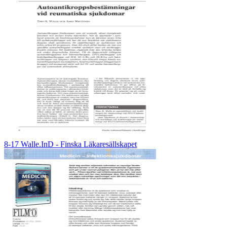
8-17 Walle.InD - Finska Läkaresällskapet