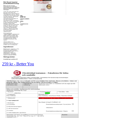
259 kr - Better You