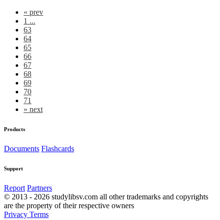
«
prev
1 ...
63
64
65
66
67
68
69
70
71
»
next
Products
Documents
Flashcards
Support
Report
Partners
© 2013 - 2026 studylibsv.com all other trademarks and copyrights
are the property of their respective owners
Privacy
Terms