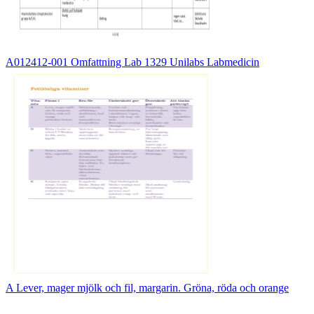
A012412-001 Omfattning Lab 1329 Unilabs Labmedicin
A Lever, mager mjölk och fil, margarin. Gröna, röda och orange