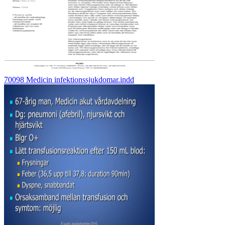
70098 Medicin infektionssjukdomar.indd