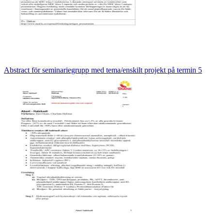
Abstract för seminariegrupp med tema/enskilt projekt på termin 5