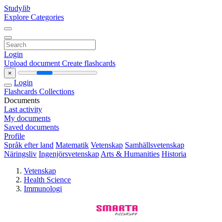
Study
lib
Explore Categories
Login
Upload document
Create flashcards
×
Login
Flashcards
Collections
Documents
Last activity
My documents
Saved documents
Profile
Språk efter land
Matematik
Vetenskap
Samhällsvetenskap
Näringsliv
Ingenjörsvetenskap
Arts & Humanities
Historia
Vetenskap
Health Science
Immunologi