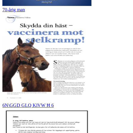
70-årig man
6N\GGD GLQ KlVW Ħ 6