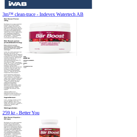
3m™ clean-trace - Indevex Watertech AB
259 kr - Better You