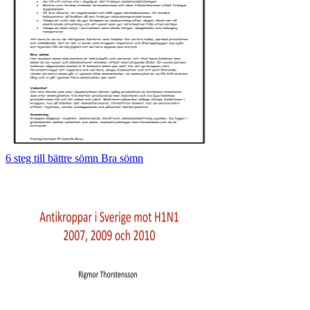
6 steg till bättre sömn Bra sömn