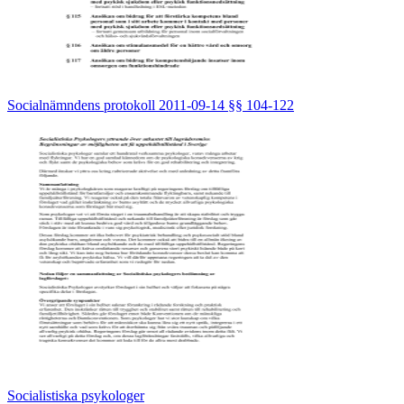
Socialnämndens protokoll 2011-09-14 §§ 104-122
Socialistiska psykologer