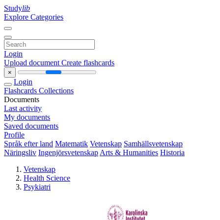
Study
lib
Explore Categories
Login
Upload document
Create flashcards
×
Login
Flashcards
Collections
Documents
Last activity
My documents
Saved documents
Profile
Språk efter land
Matematik
Vetenskap
Samhällsvetenskap
Näringsliv
Ingenjörsvetenskap
Arts & Humanities
Historia
Vetenskap
Health Science
Psykiatri