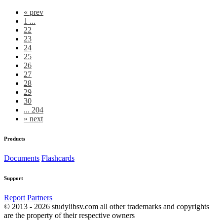
«
prev
1 ...
22
23
24
25
26
27
28
29
30
... 204
»
next
Products
Documents
Flashcards
Support
Report
Partners
© 2013 - 2026 studylibsv.com all other trademarks and copyrights
are the property of their respective owners