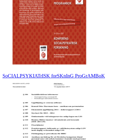
SoCIALPSYKIATrISK forSKnInG ProGrAMBoK