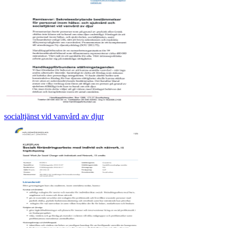
socialtjänst vid vanvård av djur