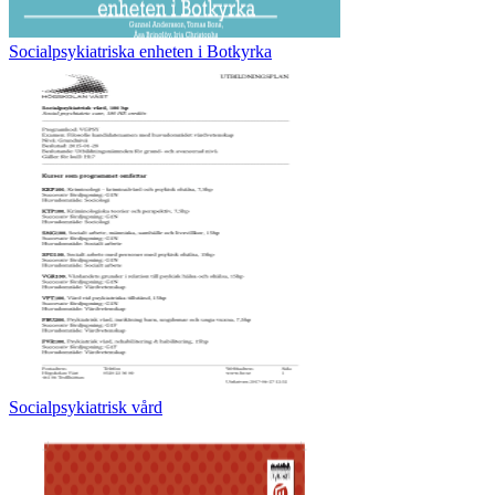
Socialpsykiatriska enheten i Botkyrka
Socialpsykiatrisk vård