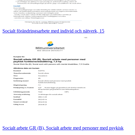
Socialt förändringsarbete med individ och nätverk, 15
Socialt arbete GR (B), Socialt arbete med personer med psykisk