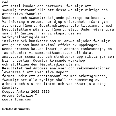
med
ett antal kunder och partners, f&ouml;r att
s&auml;kerst&auml;lla att dessa &auml;r viktiga och
attraktiva f&ouml;r
kunderna och s&auml;rskiljande p&aring; marknaden.
Vi fr&aring;n Antoma har djup erfarenhet fr&aring;n
att driva f&ouml;r&auml;ndringsarbete tillsammans med
beslutsfattare p&aring; f&ouml;retag. Under v&aring;ra
snart 14 &aring;r har vi skapat oss en
verktygsl&aring;da med
insikter och kunskaper som vi anv&auml;nder f&ouml;r
att ge er som kund maximal effekt av uppdraget.
Denna process kallas f&ouml;r Antomas tankesmedja, en
fas d&auml;r vi sammanst&auml;ller all data,
analyserar scenarios och strukturer upp riktlinjer som
blir underlag f&ouml;r kommande workshop
och slutligen den f&auml;rdiga planen.
Resultatet med Antomas analyser och rekommendationer
levereras i ett Executive Report
format under ett arbetsm&ouml;te med arbetsgruppen,
f&ouml;r att alla tydligt skall se summering av
arbetet och slutresultatet och vad n&auml;sta steg
&auml;r.
&copy; Antoma 2002-2016
Antoma Optimizer™
Related documents