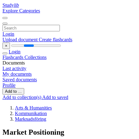
Study
lib
Explore Categories
Login
Upload document
Create flashcards
×
Login
Flashcards
Collections
Documents
Last activity
My documents
Saved documents
Profile
Add to ...
Add to collection(s)
Add to saved
Arts & Humanities
Kommunikation
Marknadsföring
Market Positioning