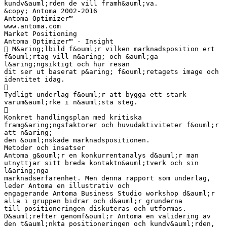
kundv&auml;rden de vill framh&auml;va.
&copy; Antoma 2002-2016
Antoma Optimizer™
www.antoma.com
Market Positioning
Antoma Optimizer™ - Insight
 M&aring;lbild f&ouml;r vilken marknadsposition ert
f&ouml;rtag vill n&aring; och &auml;ga
l&aring;ngsiktigt och hur resan
dit ser ut baserat p&aring; f&ouml;retagets image och
identitet idag.

Tydligt underlag f&ouml;r att bygga ett stark
varum&auml;rke i n&auml;sta steg.

Konkret handlingsplan med kritiska
framg&aring;ngsfaktorer och huvudaktiviteter f&ouml;r
att n&aring;
den &ouml;nskade marknadspositionen.
Metoder och insatser
Antoma g&ouml;r en konkurrentanalys d&auml;r man
utnyttjar sitt breda kontaktn&auml;tverk och sin
l&aring;nga
marknadserfarenhet. Men denna rapport som underlag,
leder Antoma en illustrativ och
engagerande Antoma Business Studio workshop d&auml;r
alla i gruppen bidrar och d&auml;r grunderna
till positioneringen diskuteras och utformas.
D&auml;refter genomf&ouml;r Antoma en validering av
den t&auml;nkta positioneringen och kundv&auml;rden,