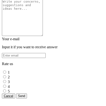
Your e-mail
Input it if you want to receive answer
Rate us
1
2
3
4
5
Cancel
Send