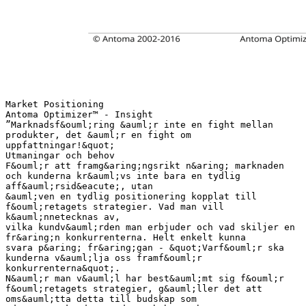
Market Positioning
Antoma Optimizer™ - Insight
”Marknadsf&ouml;ring &auml;r inte en fight mellan
produkter, det &auml;r en fight om
uppfattningar!&quot;
Utmaningar och behov
F&ouml;r att framg&aring;ngsrikt n&aring; marknaden
och kunderna kr&auml;vs inte bara en tydlig
aff&auml;rsid&eacute;, utan
&auml;ven en tydlig positionering kopplat till
f&ouml;retagets strategier. Vad man vill
k&auml;nnetecknas av,
vilka kundv&auml;rden man erbjuder och vad skiljer en
fr&aring;n konkurrenterna. Helt enkelt kunna
svara p&aring; fr&aring;gan - &quot;Varf&ouml;r ska
kunderna v&auml;lja oss framf&ouml;r
konkurrenterna&quot;.
N&auml;r man v&auml;l har best&auml;mt sig f&ouml;r
f&ouml;retagets strategier, g&auml;ller det att
oms&auml;tta detta till budskap som