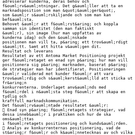
adresserar kunderna, deras behov och
f&ouml;rv&auml;ntningar. Det g&auml;ller att ta en
marknadsposition som man &quot;&auml;ger&quot;,
som &auml;r s&auml;rskiljande och som man kan
bef&auml;sta.
Behovet &auml;r att f&ouml;rst&aring; och koppla
samman sin identitet (den man faktiskt
&auml;r), sin image (hur man uppfattas av
kunderna idag) och den &ouml;nskade
positionen man vill ta, p&aring; ett trov&auml;rdigt
s&auml;tt. Samt att hitta v&auml;gen dit.
Resultat och leverans
Resultatet av ett Antoma Market Positioning projekt
ger f&ouml;retaget en enad syn p&aring; hur man vill
positionera sig p&aring; marknaden, baserat p&aring;
de strategier man har identifierat. Positioneringen
&auml;r validerad mot kunder f&ouml;r att vara
trov&auml;rdig och s&auml;kerst&auml;lld att sticka ut
fr&aring;n
konkurrenterna. Underlaget anv&auml;nds med
f&ouml;rdel i n&auml;sta steg f&ouml;r att skapa en
tydlig och
kraftfull marknadskommunikation.
Det f&ouml;rv&auml;ntade resultatet &auml;r:
 Enad syn p&aring; f&ouml;retagets strategier, vad
dessa inneb&auml;r i praktiken och hur de ska
oms&auml;ttas
i f&ouml;retagets positionering och kundv&auml;rden.
 Analys av konkurrenternas positionering, vad de
st&aring;r f&ouml;r och k&auml;nnetecknas av och vilka