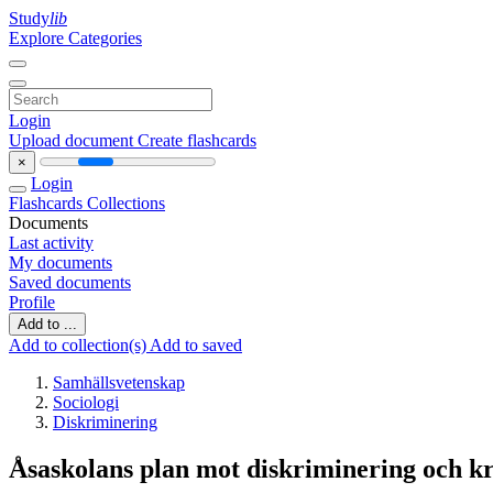
Study
lib
Explore Categories
Login
Upload document
Create flashcards
×
Login
Flashcards
Collections
Documents
Last activity
My documents
Saved documents
Profile
Add to ...
Add to collection(s)
Add to saved
Samhällsvetenskap
Sociologi
Diskriminering
Åsaskolans plan mot diskriminering och k