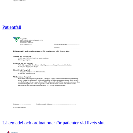
Patientfall
Läkemedel och ordinationer för patienter vid livets slut