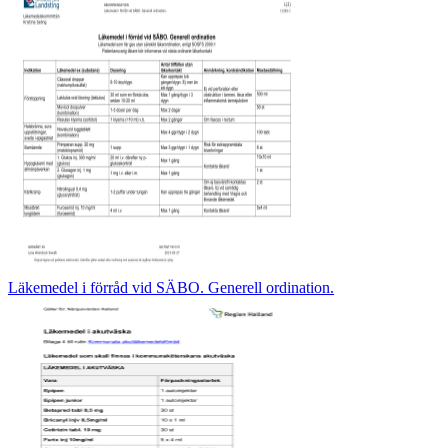
Läkemedel i förråd vid SÄBO. Generell ordination.