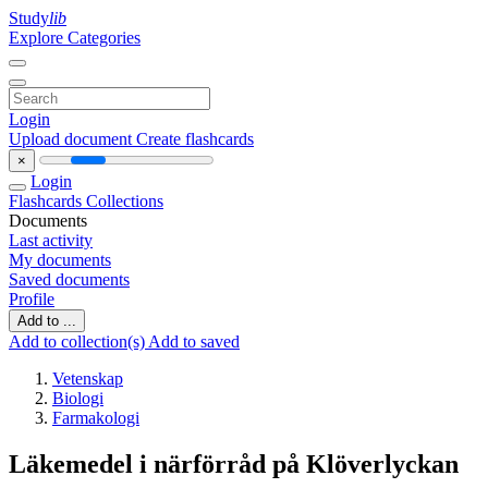
Study
lib
Explore Categories
Login
Upload document
Create flashcards
×
Login
Flashcards
Collections
Documents
Last activity
My documents
Saved documents
Profile
Add to ...
Add to collection(s)
Add to saved
Vetenskap
Biologi
Farmakologi
Läkemedel i närförråd på Klöverlyckan