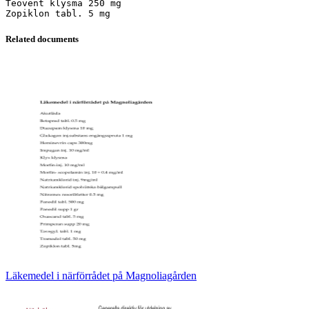
Teovent klysma 250 mg
Related documents
Läkemedel i närförrådet på Magnoliagården