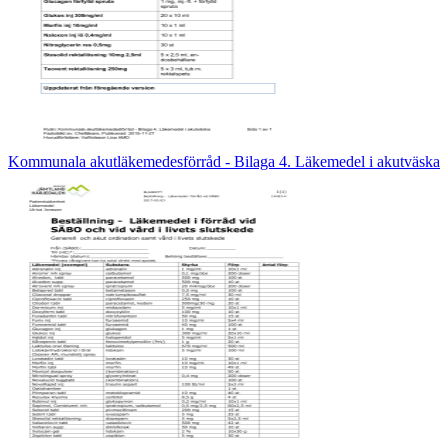
Kommunala akutläkemedesförråd - Bilaga 4. Läkemedel i akutväska