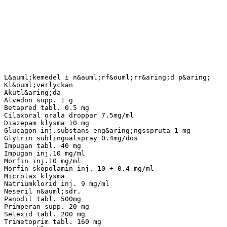
L&auml;kemedel i n&auml;rf&ouml;rr&aring;d p&aring;
Kl&ouml;verlyckan
Akutl&aring;da
Alvedon supp. 1 g
Betapred tabl. 0.5 mg
Cilaxoral orala droppar 7.5mg/ml
Diazepam klysma 10 mg
Glucagon inj.substans eng&aring;ngsspruta 1 mg
Glytrin sublingualspray 0.4mg/dos
Impugan tabl. 40 mg
Impugan inj.10 mg/ml
Morfin inj.10 mg/ml
Morfin-skopolamin inj. 10 + 0.4 mg/ml
Microlax klysma
Natriumklorid inj. 9 mg/ml
Neseril n&auml;sdr.
Panodil tabl. 500mg
Primperan supp. 20 mg
Selexid tabl. 200 mg
Trimetoprim tabl. 160 mg