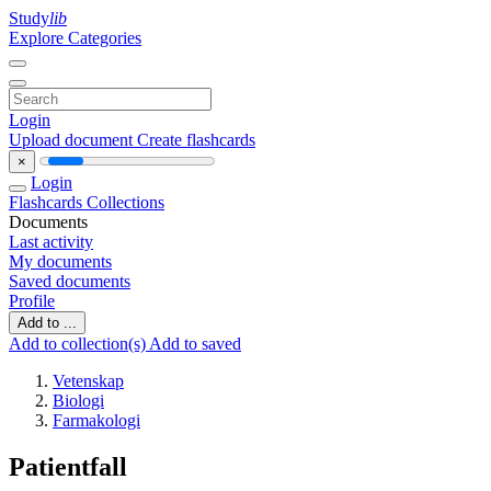
Study
lib
Explore Categories
Login
Upload document
Create flashcards
×
Login
Flashcards
Collections
Documents
Last activity
My documents
Saved documents
Profile
Add to ...
Add to collection(s)
Add to saved
Vetenskap
Biologi
Farmakologi
Patientfall