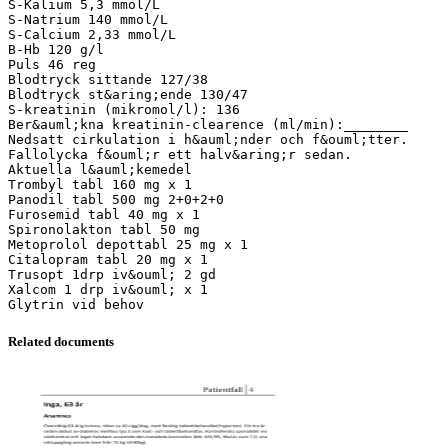
S-Kalium 5,3 mmol/L
S-Natrium 140 mmol/L
S-Calcium 2,33 mmol/L
B-Hb 120 g/l
Puls 46 reg
Blodtryck sittande 127/38
Blodtryck st&aring;ende 130/47
S-kreatinin (mikromol/l): 136
Ber&auml;kna kreatinin-clearence (ml/min):________
Nedsatt cirkulation i h&auml;nder och f&ouml;tter.
Fallolycka f&ouml;r ett halv&aring;r sedan.
Aktuella l&auml;kemedel
Trombyl tabl 160 mg x 1
Panodil tabl 500 mg 2+0+2+0
Furosemid tabl 40 mg x 1
Spironolakton tabl 50 mg
Metoprolol depottabl 25 mg x 1
Citalopram tabl 20 mg x 1
Trusopt 1drp iv&ouml; 2 gd
Xalcom 1 drp iv&ouml; x 1
Related documents