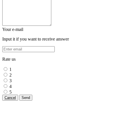
Your e-mail
Input it if you want to receive answer
Rate us
1
2
3
4
5
Cancel
Send