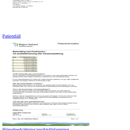
Patientfall
Hörselnedsättning/ansiktsförlamning