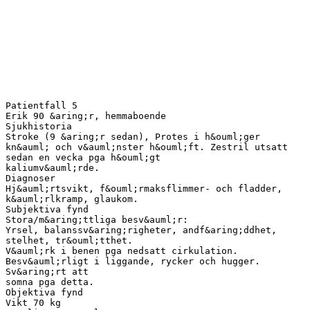
Patientfall 5
Erik 90 &aring;r, hemmaboende
Sjukhistoria
Stroke (9 &aring;r sedan), Protes i h&ouml;ger
kn&auml; och v&auml;nster h&ouml;ft. Zestril utsatt
sedan en vecka pga h&ouml;gt
kaliumv&auml;rde.
Diagnoser
Hj&auml;rtsvikt, f&ouml;rmaksflimmer- och fladder,
k&auml;rlkramp, glaukom.
Subjektiva fynd
Stora/m&aring;ttliga besv&auml;r:
Yrsel, balanssv&aring;righeter, andf&aring;ddhet,
stelhet, tr&ouml;tthet.
V&auml;rk i benen pga nedsatt cirkulation.
Besv&auml;rligt i liggande, rycker och hugger.
Sv&aring;rt att
somna pga detta.
Objektiva fynd
Vikt 70 kg