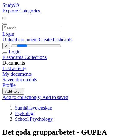
Study
lib
Explore Categories
Login
Upload document
Create flashcards
×
Login
Flashcards
Collections
Documents
Last activity
My documents
Saved documents
Profile
Add to ...
Add to collection(s)
Add to saved
Samhällsvetenskap
Psykologi
School Psychology
Det goda grupparbetet - GUPEA