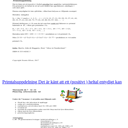
Primtalsuppdelning Det är känt att ett (positivt ) heltal entydigt kan