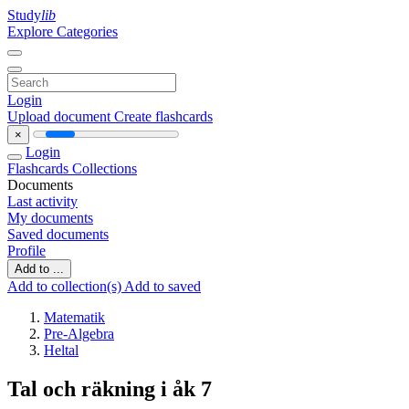
Study
lib
Explore Categories
Login
Upload document
Create flashcards
×
Login
Flashcards
Collections
Documents
Last activity
My documents
Saved documents
Profile
Add to ...
Add to collection(s)
Add to saved
Matematik
Pre-Algebra
Heltal
Tal och räkning i åk 7