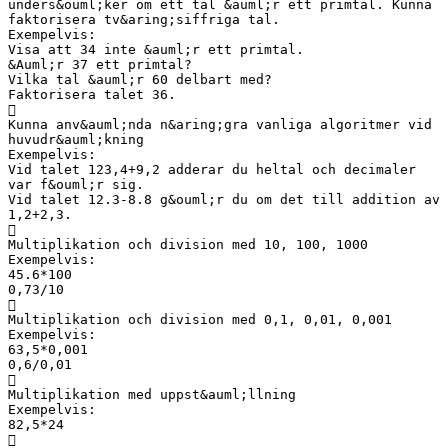
unders&ouml;ker om ett tal &auml;r ett primtal. Kunna
faktorisera tv&aring;siffriga tal.
Exempelvis:
Visa att 34 inte &auml;r ett primtal.
&Auml;r 37 ett primtal?
Vilka tal &auml;r 60 delbart med?
Faktorisera talet 36.

Kunna anv&auml;nda n&aring;gra vanliga algoritmer vid
huvudr&auml;kning
Exempelvis:
Vid talet 123,4+9,2 adderar du heltal och decimaler
var f&ouml;r sig.
Vid talet 12.3-8.8 g&ouml;r du om det till addition av
1,2+2,3.

Multiplikation och division med 10, 100, 1000
Exempelvis:
45.6*100
0,73/10

Multiplikation och division med 0,1, 0,01, 0,001
Exempelvis:
63,5*0,001
0,6/0,01

Multiplikation med uppst&auml;llning
Exempelvis:
82,5*24
