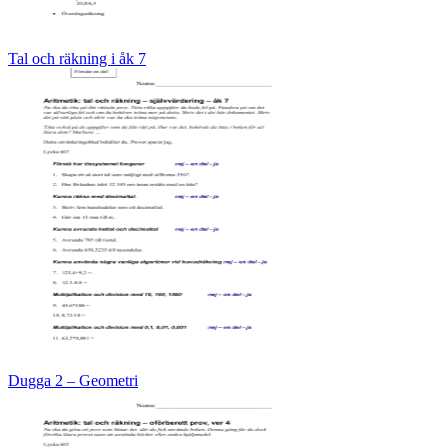
Tal och räkning i åk 7
Dugga 2 – Geometri