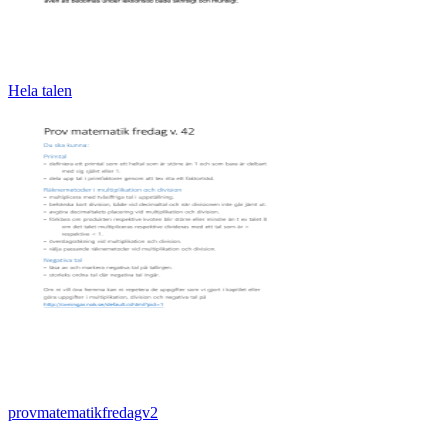
Hela talen
provmatematikfredagv2