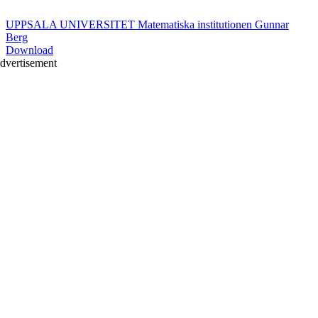
UPPSALA UNIVERSITET Matematiska institutionen Gunnar
Berg
Download
dvertisement