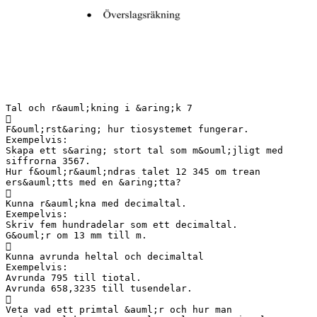
Tal och r&auml;kning i &aring;k 7

F&ouml;rst&aring; hur tiosystemet fungerar.
Exempelvis:
Skapa ett s&aring; stort tal som m&ouml;jligt med
siffrorna 3567.
Hur f&ouml;r&auml;ndras talet 12 345 om trean
ers&auml;tts med en &aring;tta?

Kunna r&auml;kna med decimaltal.
Exempelvis:
Skriv fem hundradelar som ett decimaltal.
G&ouml;r om 13 mm till m.

Kunna avrunda heltal och decimaltal
Exempelvis:
Avrunda 795 till tiotal.
Avrunda 658,3235 till tusendelar.

Veta vad ett primtal &auml;r och hur man