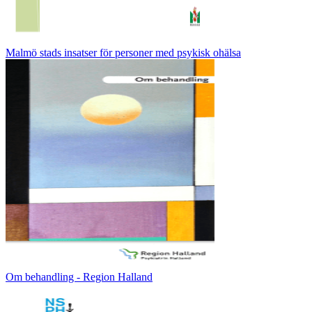
Malmö stads insatser för personer med psykisk ohälsa
Om behandling - Region Halland