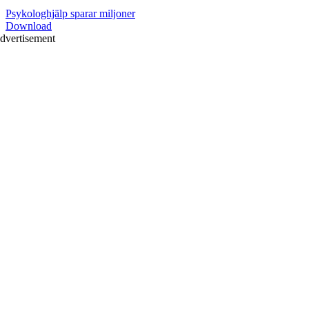
Psykologhjälp sparar miljoner
Download
dvertisement