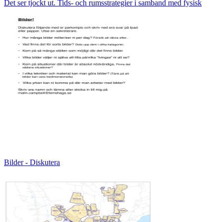
Det ser tjockt ut. Tids- och rumsstrategier i samband med fysisk
Bilder - Diskutera