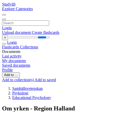
Study
lib
Explore Categories
Login
Upload document
Create flashcards
×
Login
Flashcards
Collections
Documents
Last activity
My documents
Saved documents
Profile
Add to ...
Add to collection(s)
Add to saved
Samhällsvetenskap
Psykologi
Educational Psychology
Om yrken - Region Halland