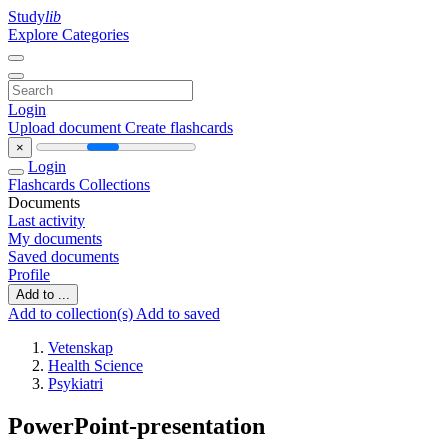
Study
lib
Explore Categories
Login
Upload document
Create flashcards
×
Login
Flashcards
Collections
Documents
Last activity
My documents
Saved documents
Profile
Add to ...
Add to collection(s)
Add to saved
Vetenskap
Health Science
Psykiatri
PowerPoint-presentation