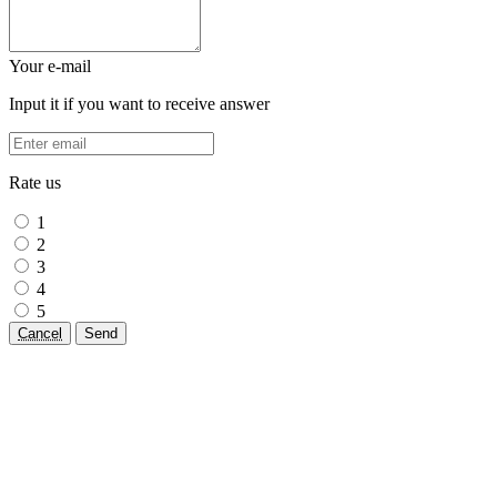
Your e-mail
Input it if you want to receive answer
Rate us
1
2
3
4
5
Cancel
Send