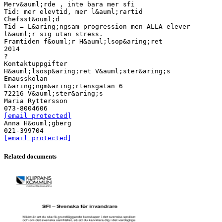
Merv&auml;rde , inte bara mer sfi
Tid: mer elevtid, mer l&auml;rartid
Chefsst&ouml;d
Tid = L&aring;ngsam progression men ALLA elever
l&auml;r sig utan stress.
Framtiden f&ouml;r H&auml;lsop&aring;ret
2014
?
Kontaktuppgifter
H&auml;lsosp&aring;ret V&auml;ster&aring;s
Emausskolan
L&aring;ngm&aring;rtensgatan 6
72216 V&auml;ster&aring;s
Maria Ryttersson
[email protected]
Anna H&ouml;gberg
[email protected]
Related documents