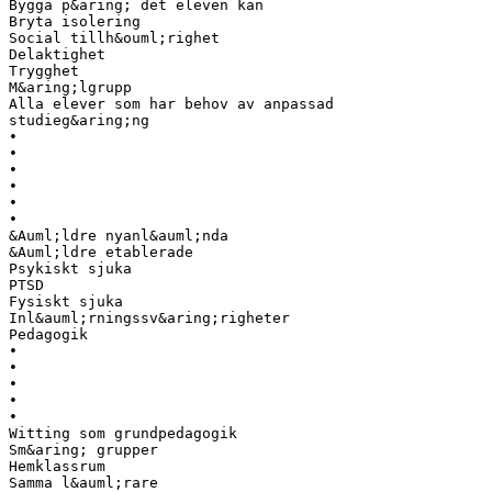
Bygga p&aring; det eleven kan
Bryta isolering
Social tillh&ouml;righet
Delaktighet
Trygghet
M&aring;lgrupp
Alla elever som har behov av anpassad
studieg&aring;ng
•
•
•
•
•
•
&Auml;ldre nyanl&auml;nda
&Auml;ldre etablerade
Psykiskt sjuka
PTSD
Fysiskt sjuka
Inl&auml;rningssv&aring;righeter
Pedagogik
•
•
•
•
•
Witting som grundpedagogik
Sm&aring; grupper
Hemklassrum
Samma l&auml;rare