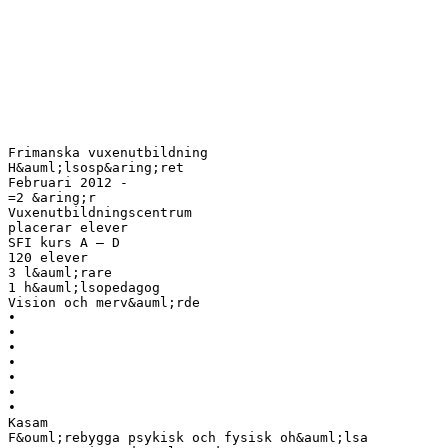
Frimanska vuxenutbildning
H&auml;lsosp&aring;ret
Februari 2012 -
=2 &aring;r
Vuxenutbildningscentrum
placerar elever
SFI kurs A – D
120 elever
3 l&auml;rare
1 h&auml;lsopedagog
Vision och merv&auml;rde
•
•
•
•
•
•
•
Kasam
F&ouml;rebygga psykisk och fysisk oh&auml;lsa