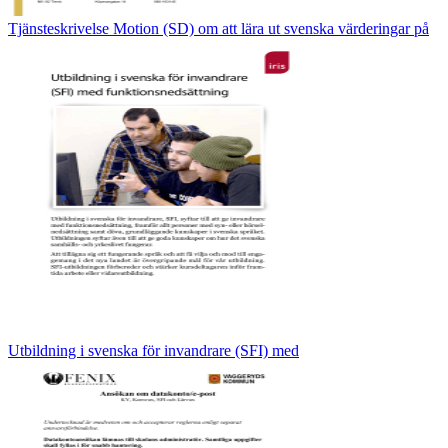
Tjänsteskrivelse Motion (SD) om att lära ut svenska värderingar på
Utbildning i svenska för invandrare (SFI) med