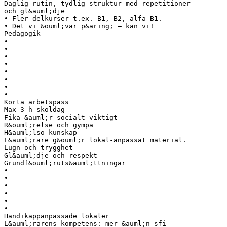
Daglig rutin, tydlig struktur med repetitioner
och gl&auml;dje
• Fler delkurser t.ex. B1, B2, alfa B1.
• Det vi &ouml;var p&aring; – kan vi!
Pedagogik
•
•
•
•
•
•
•
•
Korta arbetspass
Max 3 h skoldag
Fika &auml;r socialt viktigt
R&ouml;relse och gympa
H&auml;lso-kunskap
L&auml;rare g&ouml;r lokal-anpassat material.
Lugn och trygghet
Gl&auml;dje och respekt
Grundf&ouml;ruts&auml;ttningar
•
•
•
•
•
•
Handikappanpassade lokaler
L&auml;rarens kompetens: mer &auml;n sfi