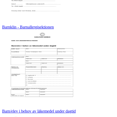
Barnklin - Barnallergisektionen
Barn/elev i behov av läkemedel under dagtid