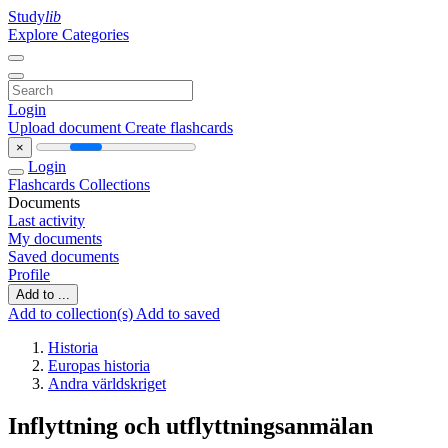
Study
lib
Explore Categories
Login
Upload document
Create flashcards
×
Login
Flashcards
Collections
Documents
Last activity
My documents
Saved documents
Profile
Add to ...
Add to collection(s)
Add to saved
Historia
Europas historia
Andra världskriget
Inflyttning och utflyttningsanmälan