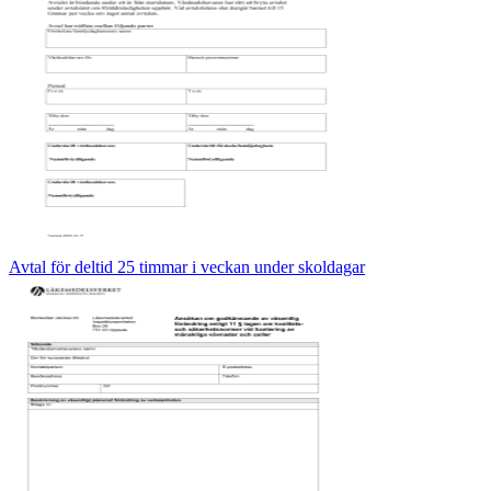
Avtal för deltid 25 timmar i veckan under skoldagar