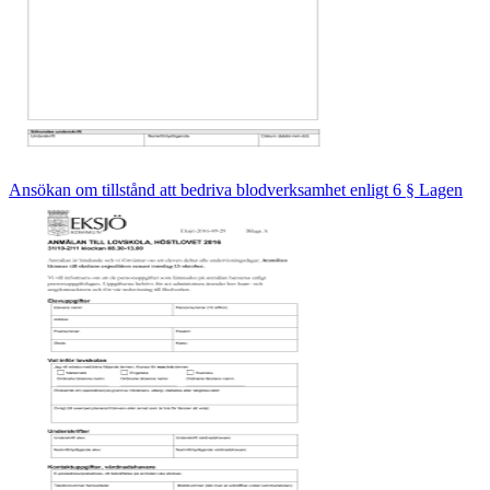
Ansökan om tillstånd att bedriva blodverksamhet enligt 6 § Lagen