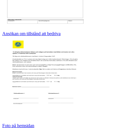
Ansökan om tillstånd att bedriva
Foto på hemsidan