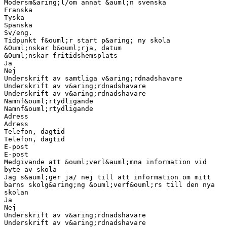
Modersm&aring;l/om annat &auml;n svenska
Franska
Tyska
Spanska
Sv/eng.
Tidpunkt f&ouml;r start p&aring; ny skola
&Ouml;nskar b&ouml;rja, datum
&Ouml;nskar fritidshemsplats
Ja
Nej
Underskrift av samtliga v&aring;rdnadshavare
Underskrift av v&aring;rdnadshavare
Underskrift av v&aring;rdnadshavare
Namnf&ouml;rtydligande
Namnf&ouml;rtydligande
Adress
Adress
Telefon, dagtid
Telefon, dagtid
E-post
E-post
Medgivande att &ouml;verl&auml;mna information vid
byte av skola
Jag s&auml;ger ja/ nej till att information om mitt
barns skolg&aring;ng &ouml;verf&ouml;rs till den nya
skolan
Ja
Nej
Underskrift av v&aring;rdnadshavare
Underskrift av v&aring;rdnadshavare