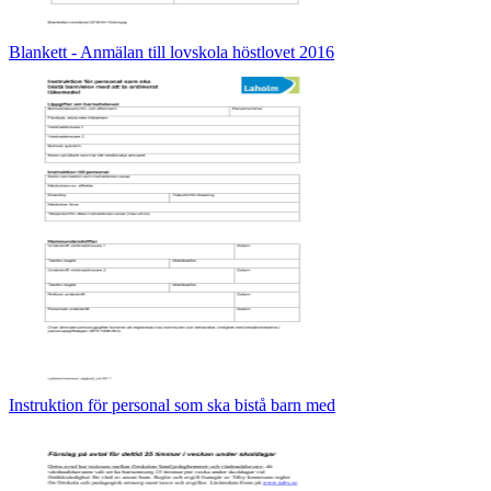
Blankett - Anmälan till lovskola höstlovet 2016
Instruktion för personal som ska bistå barn med