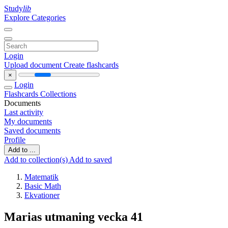
Study
lib
Explore Categories
Login
Upload document
Create flashcards
×
Login
Flashcards
Collections
Documents
Last activity
My documents
Saved documents
Profile
Add to ...
Add to collection(s)
Add to saved
Matematik
Basic Math
Ekvationer
Marias utmaning vecka 41