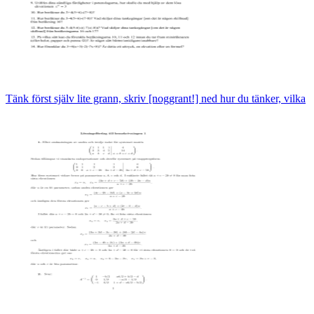
Tänk först själv lite grann, skriv [noggrant!] ned hur du tänker, vilka