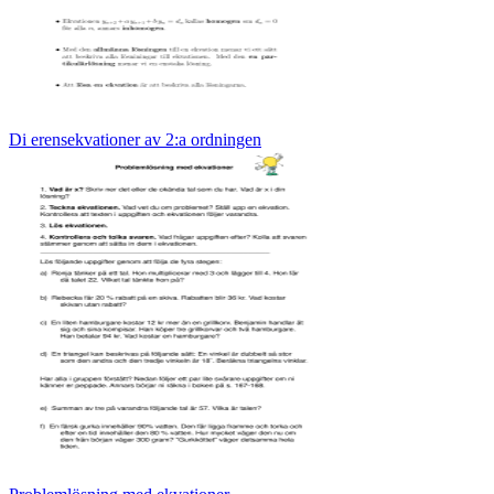
Di erensekvationer av 2:a ordningen