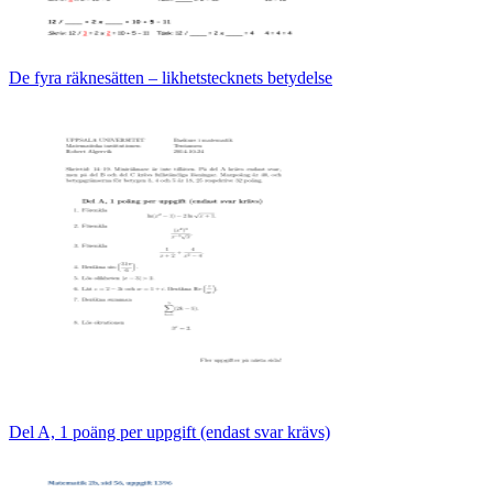
De fyra räknesätten – likhetstecknets betydelse
Del A, 1 poäng per uppgift (endast svar krävs)