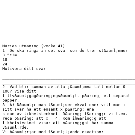
Marias utmaning (vecka 41)
1. Du ska ringa in det svar som du tror st&auml;mmer.
3+5∙3=
18
24
Motivera ditt svar:
_______________________________________________________
_______________________________________________________
_______________________________________________________
2. Vad blir summan av alla j&auml;mna tall mellan 0-
100? Visa ditt
tillv&auml;gag&aring;ngs&auml;tt p&aring; ett separat
papper.
3. A) N&auml;r man l&ouml;ser ekvationer vill man i
sitt svar ha ett ensamt x p&aring; ena
sidan av likhetstecknet. D&aring; f&aring;r vi t.ex.
reda p&aring; att x = 4. Kom ih&aring;g att
likhetstecknet visar att n&aring;got har samma
v&auml;rde.
Vi b&ouml;rjar med f&ouml;ljande ekvation: