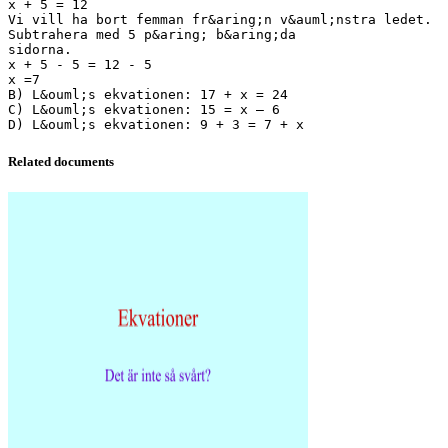
x + 5 = 12
Vi vill ha bort femman fr&aring;n v&auml;nstra ledet.
Subtrahera med 5 p&aring; b&aring;da
sidorna.
x + 5 - 5 = 12 - 5
x =7
B) L&ouml;s ekvationen: 17 + x = 24
C) L&ouml;s ekvationen: 15 = x – 6
Related documents