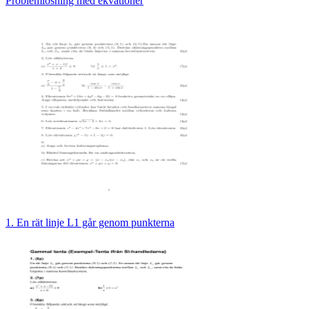
Problemlösning med ekvationer
1. En rät linje L1 går genom punkterna