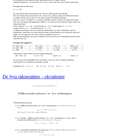
De fyra räknesätten – ekvationer