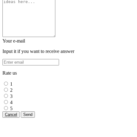
Your e-mail
Input it if you want to receive answer
Rate us
1
2
3
4
5
Cancel
Send