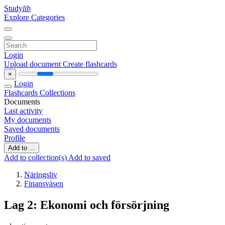
Study
lib
Explore Categories
Login
Upload document
Create flashcards
×
Login
Flashcards
Collections
Documents
Last activity
My documents
Saved documents
Profile
Add to ...
Add to collection(s)
Add to saved
Näringsliv
Finansväsen
Lag 2: Ekonomi och försörjning