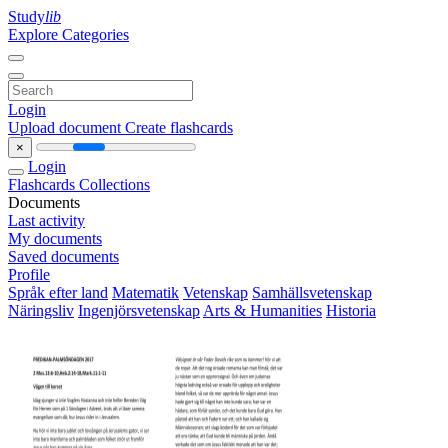
Study
lib
Explore Categories
Login
Upload document
Create flashcards
×
Login
Flashcards
Collections
Documents
Last activity
My documents
Saved documents
Profile
Språk efter land
Matematik
Vetenskap
Samhällsvetenskap
Näringsliv
Ingenjörsvetenskap
Arts & Humanities
Historia