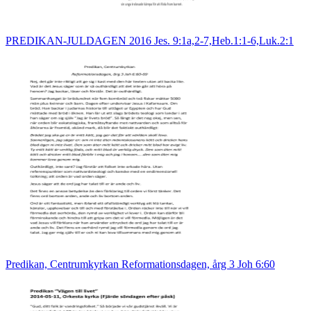
PREDIKAN-JULDAGEN 2016 Jes. 9:1a,2-7,Heb.1:1-6,Luk.2:1
Predikan, Centrumkyrkan Reformationsdagen, årg 3 Joh 6:60