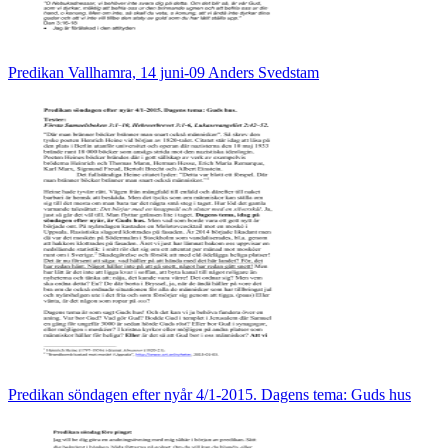
Predikan Vallhamra, 14 juni-09 Anders Svedstam
Predikan söndagen efter nyår 4/1-2015. Dagens tema: Guds hus