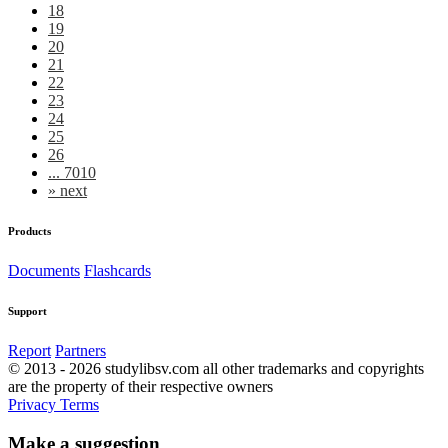
18
19
20
21
22
23
24
25
26
... 7010
»
next
Products
Documents
Flashcards
Support
Report
Partners
© 2013 - 2026 studylibsv.com all other trademarks and copyrights
are the property of their respective owners
Privacy
Terms
Make a suggestion