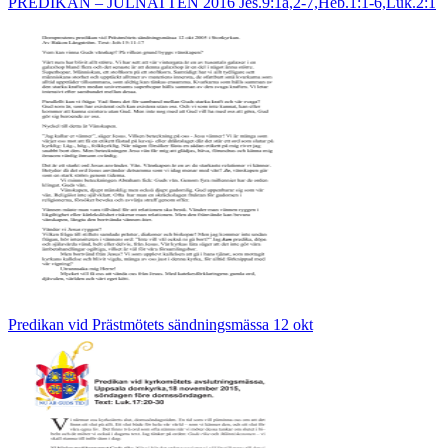
PREDIKAN – JULNATTEN 2016 Jes.9:1a,2-7,Heb.1:1-6,Luk.2:1
Predikan vid Prästmötets sändningsmässa 12 okt