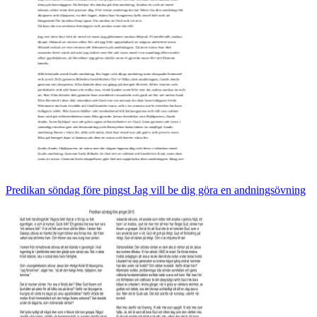
Predikan söndag före pingst Jag vill be dig göra en andningsövning