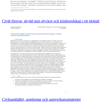
Civilt försvar, skydd mot olyckor och krisberedskap i ett globalt
Civilsamhället, ungdomar och samverkansstrategier