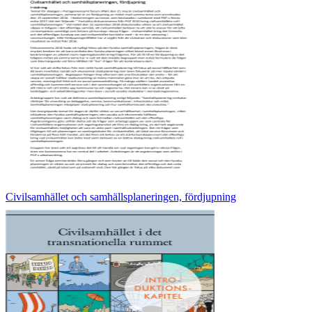
Civilsamhället och samhällsplaneringen, fördjupning