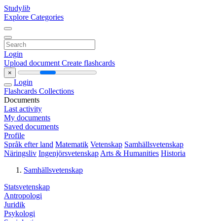
Study
lib
Explore Categories
Login
Upload document
Create flashcards
×
Login
Flashcards
Collections
Documents
Last activity
My documents
Saved documents
Profile
Språk efter land
Matematik
Vetenskap
Samhällsvetenskap
Näringsliv
Ingenjörsvetenskap
Arts & Humanities
Historia
Samhällsvetenskap
Statsvetenskap
Antropologi
Juridik
Psykologi