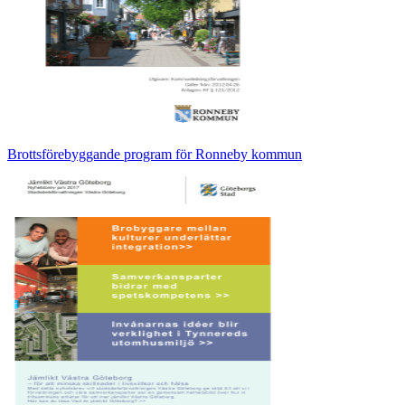
Brottsförebyggande program för Ronneby kommun