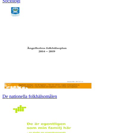
Sociologi
De nationella folkhälsomålen