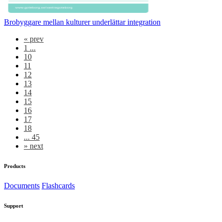
Brobyggare mellan kulturer underlättar integration
«
prev
1 ...
10
11
12
13
14
15
16
17
18
... 45
»
next
Products
Documents
Flashcards
Support