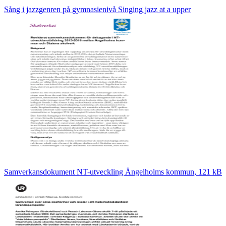
Sång i jazzgenren på gymnasienivå Singing jazz at a upper
Samverkansdokument NT-utveckling Ängelholms kommun, 121 kB