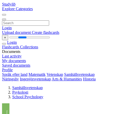
Study
lib
Explore Categories
Login
Upload document
Create flashcards
×
Login
Flashcards
Collections
Documents
Last activity
My documents
Saved documents
Profile
Språk efter land
Matematik
Vetenskap
Samhällsvetenskap
Näringsliv
Ingenjörsvetenskap
Arts & Humanities
Historia
Samhällsvetenskap
Psykologi
School Psychology