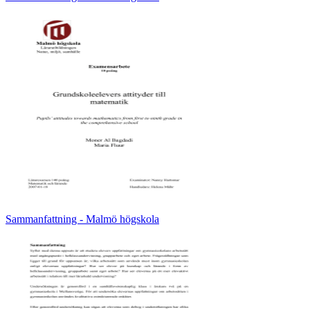
Sammanfattning - Malmö högskola