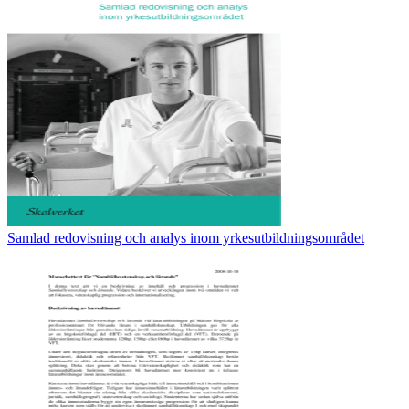
Samlad redovisning och analys inom yrkesutbildningsområdet