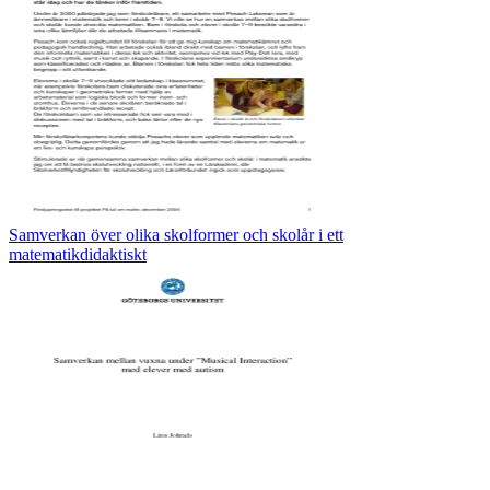
Samverkan över olika skolformer och skolår i ett
matematikdidaktiskt