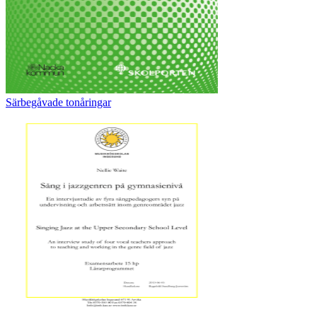
Särbegåvade tonåringar