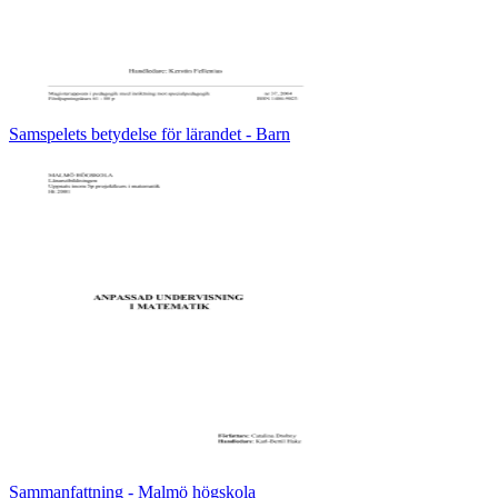
Samspelets betydelse för lärandet - Barn
Sammanfattning - Malmö högskola