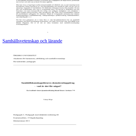
Samhällsvetenskap och lärande