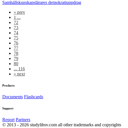
Samhällskunskapslärares demokratiuppdrag
«
prev
1 ...
72
73
74
75
76
77
78
79
80
... 116
»
next
Products
Documents
Flashcards
Support
Report
Partners
© 2013 - 2026 studylibsv.com all other trademarks and copyrights