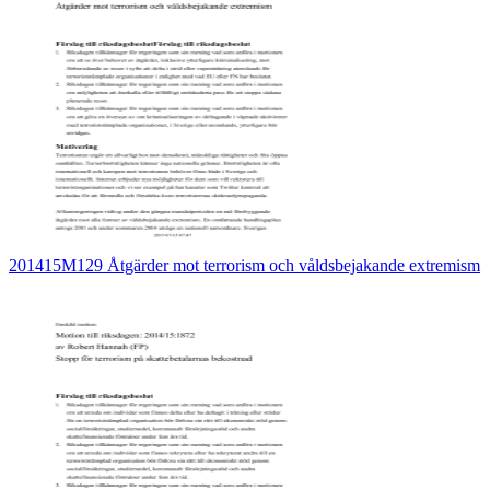
201415M129 Åtgärder mot terrorism och våldsbejakande extremism