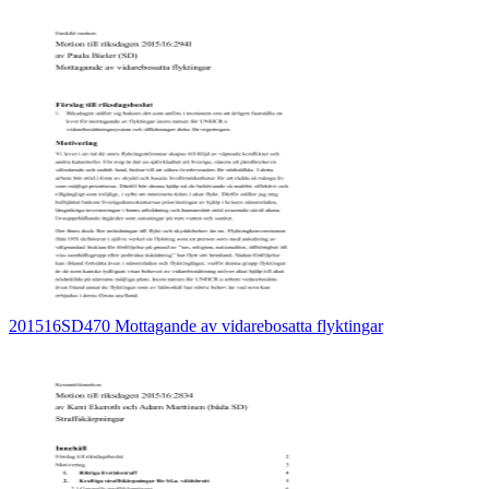
201516SD470 Mottagande av vidarebosatta flyktingar