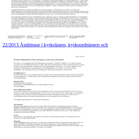
22/2013 Ändringar i kyrkolagen, kyrkoordningen och