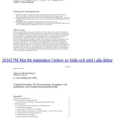
201617M Mat för människor i behov av hjälp och stöd i alla åldrar