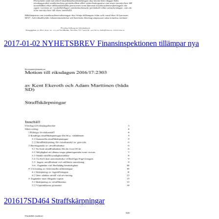
2017-01-02 NYHETSBREV Finansinspektionen tillämpar nya
201617SD464 Straffskärpningar