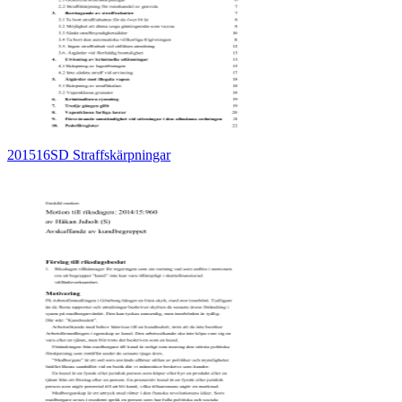
201516SD Straffskärpningar