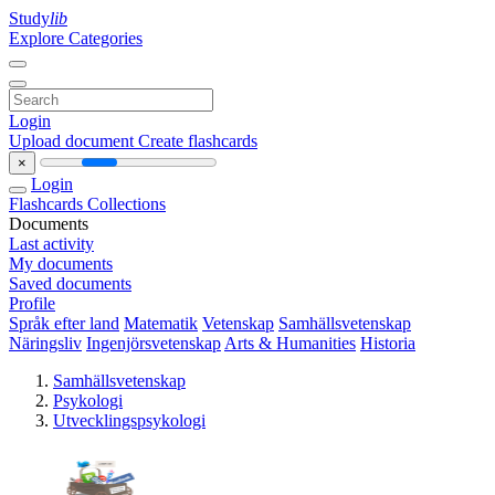
Study
lib
Explore Categories
Login
Upload document
Create flashcards
×
Login
Flashcards
Collections
Documents
Last activity
My documents
Saved documents
Profile
Språk efter land
Matematik
Vetenskap
Samhällsvetenskap
Näringsliv
Ingenjörsvetenskap
Arts & Humanities
Historia
Samhällsvetenskap
Psykologi
Utvecklingspsykologi