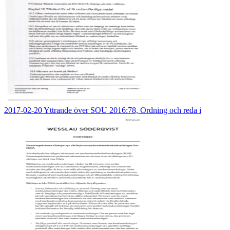
2017-02-20 Yttrande över SOU 2016:78, Ordning och reda i