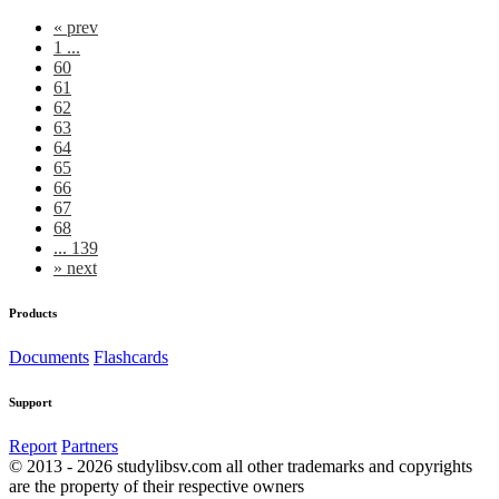
«
prev
1 ...
60
61
62
63
64
65
66
67
68
... 139
»
next
Products
Documents
Flashcards
Support
Report
Partners
© 2013 - 2026 studylibsv.com all other trademarks and copyrights
are the property of their respective owners