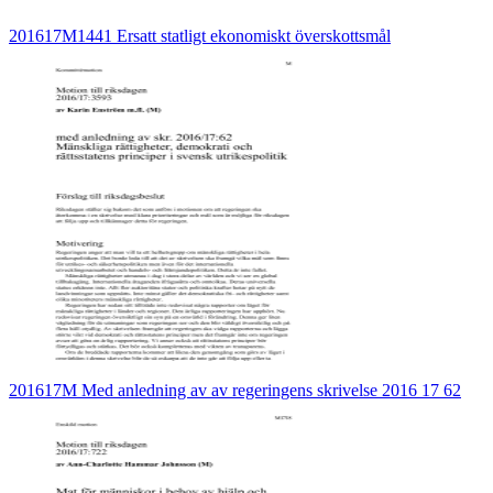
201617M1441 Ersatt statligt ekonomiskt överskottsmål
201617M Med anledning av av regeringens skrivelse 2016 17 62