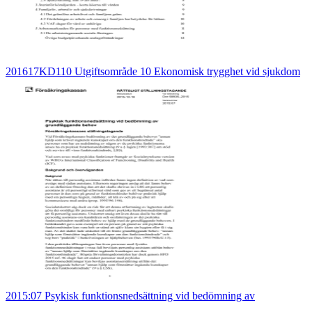
201617KD110 Utgiftsområde 10 Ekonomisk trygghet vid sjukdom
2015:07 Psykisk funktionsnedsättning vid bedömning av