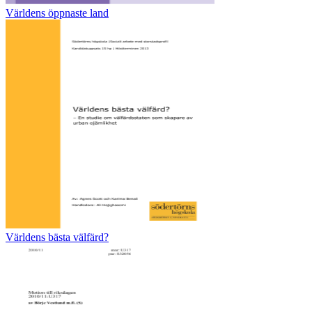
Världens öppnaste land
Världens bästa välfärd?