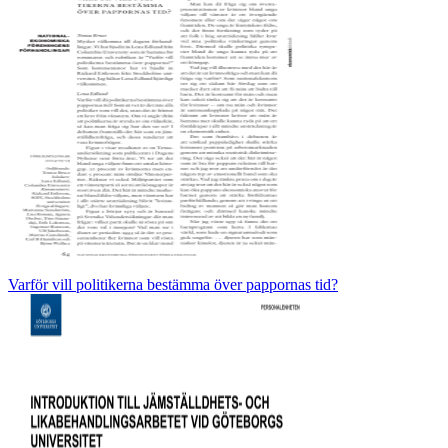
Varför vill politikerna bestämma över pappornas tid?