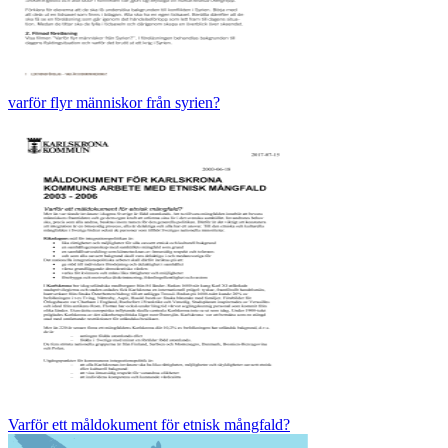
varför flyr människor från syrien?
Varför ett måldokument för etnisk mångfald?