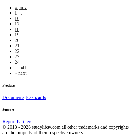
«
prev
1 ...
16
17
18
19
20
21
22
23
24
... 541
»
next
Products
Documents
Flashcards
Support
Report
Partners
© 2013 - 2026 studylibsv.com all other trademarks and copyrights
are the property of their respective owners