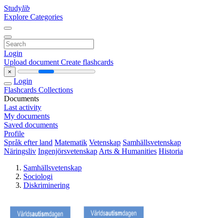
Study
lib
Explore Categories
Login
Upload document
Create flashcards
×
Login
Flashcards
Collections
Documents
Last activity
My documents
Saved documents
Profile
Språk efter land
Matematik
Vetenskap
Samhällsvetenskap
Näringsliv
Ingenjörsvetenskap
Arts & Humanities
Historia
Samhällsvetenskap
Sociologi
Diskriminering