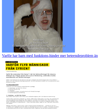
Varför har barn med funktions-hinder mer beteendeproblem än