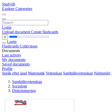
Study
lib
Explore Categories
Login
Upload document
Create flashcards
×
Login
Flashcards
Collections
Documents
Last activity
My documents
Saved documents
Profile
Språk efter land
Matematik
Vetenskap
Samhällsvetenskap
Näringsliv
Samhällsvetenskap
Sociologi
Diskriminering