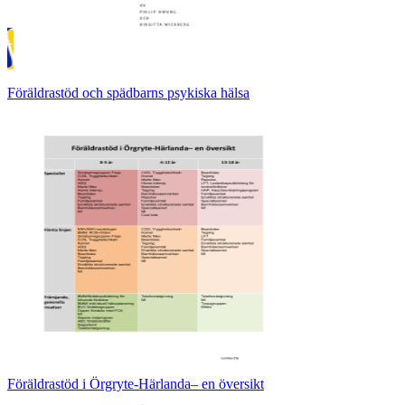
Föräldrastöd och spädbarns psykiska hälsa
Föräldrastöd i Örgryte-Härlanda– en översikt