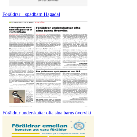
Föräldrar – spädbarn Hagadal
Föräldrar underskattar ofta sina barns övervikt