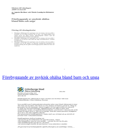
Förebyggande av psykisk ohälsa bland barn och unga