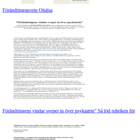
Förändringsteorin Ohälsa
Förändringens vindar sveper in över psykiatrin” Så löd rubriken för