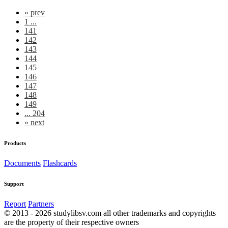
«
prev
1 ...
141
142
143
144
145
146
147
148
149
... 204
»
next
Products
Documents
Flashcards
Support
Report
Partners
© 2013 - 2026 studylibsv.com all other trademarks and copyrights
are the property of their respective owners