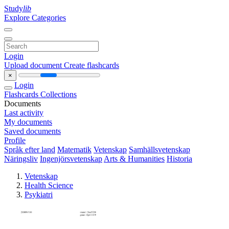
Study
lib
Explore Categories
Login
Upload document
Create flashcards
×
Login
Flashcards
Collections
Documents
Last activity
My documents
Saved documents
Profile
Språk efter land
Matematik
Vetenskap
Samhällsvetenskap
Näringsliv
Ingenjörsvetenskap
Arts & Humanities
Historia
Vetenskap
Health Science
Psykiatri