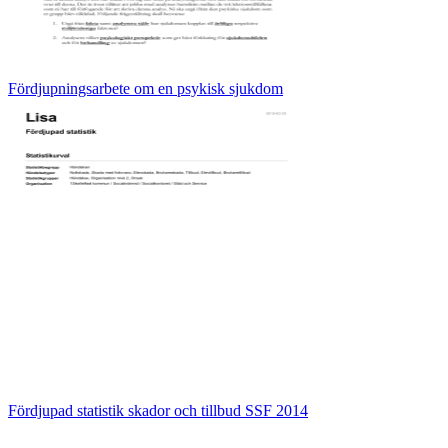
Fördjupningsarbete om en psykisk sjukdom
Fördjupad statistik skador och tillbud SSF 2014