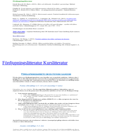
Fördjupningslitteratur Kurslitteratur